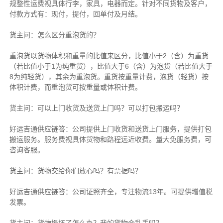
规整性运费视具体行李，家具，电器而定。针对不同货物及客户，
付款方式有：现付，提付，回单付及月结。
货主
问：怎么区分重泡货的？
重泡货以货物体积和重量的比值来区分，比值小于2（含）为重货
（若比值小于1为纯重货），比值大于6（含）为泡货（若比值大于
8为纯轻货），其余为重泡货。重货按重量计费，泡货（轻货）按
体积计费，而重泡货可按重量或体积计费。
货主
问：可以上门收货及送货上门吗？可以打包搬运吗？
好运吉通供应链
答：公司提供上门收货和送货上门服务，提供打包
搬运服务。服务费视具体货物和路程远近收费。量大免服务费，可
咨询客服。
货主
问：货物交给你们放心吗？有票据吗？
好运吉通供应链
答：公司证照齐全，专注物流13年。可提供增值税
发票。
货主
问：货物损坏了怎么办？我的货物会乱丢吗？