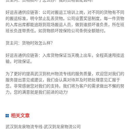
好运吉通供应链
答：公司对搬运工培训上岗，对不同的货物有不同
的搬运标准，明令禁止乱丢货物。公司设置奖惩制度，每一件货物
的入库出库都能追踪到现场搬运人员，做到谁损坏谁负责，所在班
班长负连带责任。如货物损坏按保险公司条例全额赔付。
货主
问：货物时效怎么样？
好运吉通供应链
答：入库货物保证当天晚上出车，全程高速甩挂运
输，时效保证。
为了更好的提高武汉到杭州物流专线的服务质量，欢迎您对我们的
服务提出意见或建议，我们会认真对待并及时把处理意见汇报于
您，非常感谢您对我们的支持，我们将为客户的需求做出不懈的努
力，您的满意就是我们前进的动力!
相关文章
武汉到龙泉物流专线-武汉到龙泉物流公司