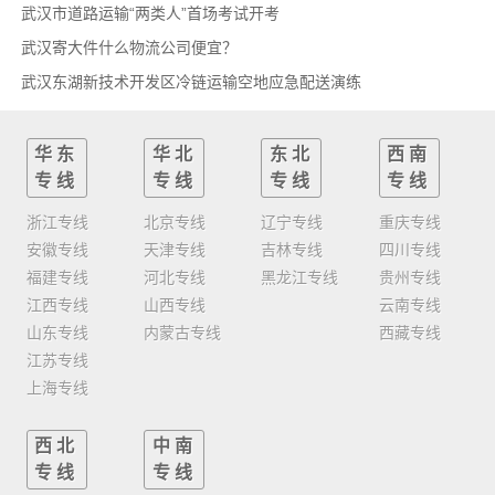
武汉市道路运输“两类人”首场考试开考
武汉寄大件什么物流公司便宜？
武汉东湖新技术开发区冷链运输空地应急配送演练
华东
华北
东北
西南
专线
专线
专线
专线
浙江专线
北京专线
辽宁专线
重庆专线
安徽专线
天津专线
吉林专线
四川专线
福建专线
河北专线
黑龙江专线
贵州专线
江西专线
山西专线
云南专线
山东专线
内蒙古专线
西藏专线
江苏专线
上海专线
西北
中南
专线
专线