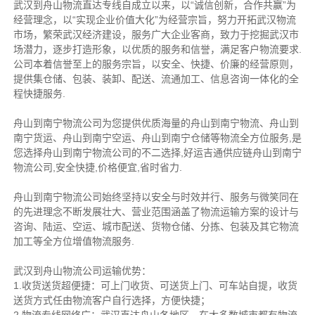
武汉到舟山物流直达专线自成立以来，以“诚信创新，合作共赢”为
经营理念，以“实现企业价值大化”为经营宗旨，努力开拓武汉物流
市场，繁荣武汉经济建设，服务广大企业客商，致力于挖掘武汉市
场潜力，逐步打造形象，以优质的服务和信誉，满足客户物流要求.
公司本着信誉至上的服务宗旨，以安全、快捷、价廉的经营原则，
提供集仓储、包装、装卸、配送、流通加工、信息咨询一体化的全
程快捷服务.
舟山到南宁物流公司为您提供优质海量的舟山到南宁物流、舟山到
南宁货运、舟山到南宁空运、舟山到南宁仓储等物流全方位服务,是
您选择舟山到南宁物流公司的不二选择,好运吉通供应链舟山到南宁
物流公司,安全快捷,价格便宜,省时省力.
舟山到南宁物流公司始终坚持以安全与时效并行、服务与微笑同在
的先进理念不断发展壮大、营业范围涵盖了物流运输方案的设计与
咨询、陆运、空运、城市配送、货物仓储、分拣、包装及其它物流
加工等全方位增值物流服务.
武汉到舟山物流公司运输优势：
1.收货送货超便捷：可上门收货、可送货上门、可车站自提，收货
送货方式任由物流客户自行选择，方便快捷；