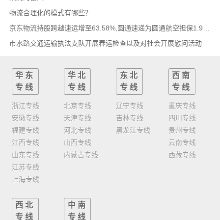
物流合理化的模式有哪些？
京东物流持股跨越速运增至63.58%,圆通速递为圆通航空担保1.9亿,安博中国牵手启橙中国,中通云
市水路交通运输执法支队开展春运检查以及对社会开展慰问活动
华东
华北
东北
西南
专线
专线
专线
专线
浙江专线
北京专线
辽宁专线
重庆专线
安徽专线
天津专线
吉林专线
四川专线
福建专线
河北专线
黑龙江专线
贵州专线
江西专线
山西专线
云南专线
山东专线
内蒙古专线
西藏专线
江苏专线
上海专线
西北
中南
专线
专线