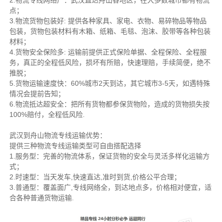
2.物流专线网络广：武汉直达舟山各地区，在大多数城市都有物流
点；
3.物流货物包装好: 提供各种家具、家电、衣物、易碎物品等物品
包装，货物包装材料有木箱、纸箱、毛毯、泡沫、胶带等各种包装
材料；
4.货物安全保险多: 运输前提供正式保险单据、全程保险、全程服
务，真正的全程低风险，损坏有所赔，快速理赔，手续简便，绝不
推脱；
5.货物运输速度快：60%城市2天到达，其它城市3-5天，如遇特殊
情况会提前告知；
6.物流抵达超安全：把所有货物都参保货物险，造成的货物损失按
100%赔付，全程低风险.
武汉到舟山物流专线运输优势：
提供三种物流专线运输类型可自由搭配选择
1.服务型：完善的物流体系，保证货物的安全与灵活多样化运输方
式；
2.时速型：当天发车,快速直达,准时到货,价格公平合理；
3.普通型：覆盖面广,专线网络全，到达地点多，价格相对便宜，适
合各种普通货物运输.