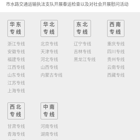
市水路交通运输执法支队开展春运检查以及对社会开展慰问活动
华东
华北
东北
西南
专线
专线
专线
专线
浙江专线
北京专线
辽宁专线
重庆专线
安徽专线
天津专线
吉林专线
四川专线
福建专线
河北专线
黑龙江专线
贵州专线
江西专线
山西专线
云南专线
山东专线
内蒙古专线
西藏专线
江苏专线
上海专线
西北
中南
专线
专线
甘肃专线
河南专线
青海专线
湖南专线