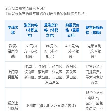
武汉到温州物流价格查询？
下面是好运吉通供应链武汉到温州货物运输参考价格：
泡货价格
重泡货价
纯重货价
专线名
整车运输价
（体积立
格（体积
格（重量
称
格（车辆）
方）
立方）
公斤）
武汉-
150元/立
180元/立
450元/吨
电话咨询
温州专
方（参考
方（参考
（参考报
（实时报
线
报价）
报价）
价）
价）
江岸区、江汉区、硚口区、汉阳区、
提货须加上
上门取
汉南区、蔡甸区、江夏区、黄陂区、
门提货费，
货区域
新洲区、武昌区、青山区、洪山区、
量大可免提
东西湖区
货费
15个立方或
5吨以上，
送货上
温州市区免
温州市（偏远地区及县城请咨询）
门区域
费送货，不