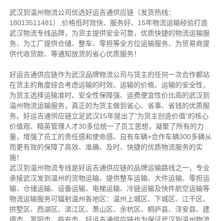
武汉到温州物流公司优选好运吉通供应链（发货热线：
18013511481）,价格低时效快、服务好、15年物流运输经验打造
武汉物流专线品牌，为货主提供安全可靠，优质快捷的物流运输服
务、为工厂提供仓储、整车、零担等全方位运输服务、为贸易商提
供代收货款、等通知放货的省心优质服务！
好运吉通供应链作为武汉品牌物流公司与货主的任何一次合作都站
在货主的角度综合考虑运输的时效、运输的价格、运输的安全性，
为货主选择运输准时、安全性保障强、运费便宜性价比高的武汉到
温州物流运输服务，真正的为货主做到省心、省事、省钱的优质服
务。好运吉通供应链立足武汉15年提出了“为货主创造价值”的核心
价值观、精英管理人才30多位统一了员工思想，凝聚了所有的力
量，增强了员工的责任感和使命感、自有车辆+合作车辆300多辆从
而更有效的保障了高效、准确、及时、快捷的优质物流服务的实
施！
武汉到温州物流专线是好运吉通供应链的品牌运输路线之一，专业
承接武汉发到温州的货物运输、提供整车运输、大件运输、零担运
输、仓储运输、设备运输、电梯运输、冷链运输及快件航空运输等
物流运输服务可辐射温州各地区：温州上城区、下城区、江干区、
拱墅区、西湖区、滨江区、萧山区、余杭区、桐庐县、淳安县、建
德市、富阳市、临安市。好运吉通供应链也为保证武汉到温州物流