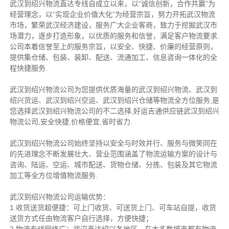
武汉到绍兴物流直达专线自成立以来，以“诚信创新，合作共赢”为
经营理念，以“实现企业价值大化”为经营宗旨，努力开拓武汉物流
市场，繁荣武汉经济建设，服务广大企业客商，致力于挖掘武汉市
场潜力，逐步打造形象，以优质的服务和信誉，满足客户物流要求.
公司本着信誉至上的服务宗旨，以安全、快捷、价廉的经营原则，
提供集仓储、包装、装卸、配送、流通加工、信息咨询一体化的全
程快捷服务.
武汉到绍兴物流公司为您提供优质海量的武汉到绍兴物流、武汉到
绍兴货运、武汉到绍兴空运、武汉到绍兴仓储等物流全方位服务,是
您选择武汉到绍兴物流公司的不二选择,好运吉通供应链武汉到绍兴
物流公司,安全快捷,价格便宜,省时省力.
武汉到绍兴物流公司始终坚持以安全与时效并行、服务与微笑同在
的先进理念不断发展壮大、营业范围涵盖了物流运输方案的设计与
咨询、陆运、空运、城市配送、货物仓储、分拣、包装及其它物流
加工等全方位增值物流服务.
武汉到绍兴物流公司运输优势：
1.收货送货超便捷：可上门收货、可送货上门、可车站自提，收货
送货方式任由物流客户自行选择，方便快捷；