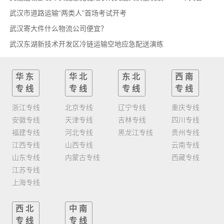
武汉市道路运输“两类人”首场考试开考
武汉寄大件什么物流公司便宜？
武汉东湖新技术开发区冷链运输空地应急配送演练
华东
华北
东北
西南
专线
专线
专线
专线
浙江专线
北京专线
辽宁专线
重庆专线
安徽专线
天津专线
吉林专线
四川专线
福建专线
河北专线
黑龙江专线
贵州专线
江西专线
山西专线
云南专线
山东专线
内蒙古专线
西藏专线
江苏专线
上海专线
西北
中南
专线
专线