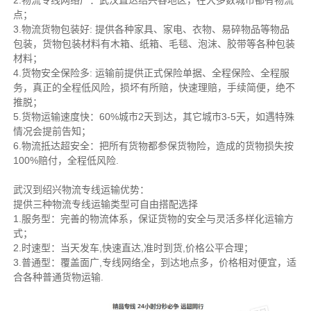
2.物流专线网络广：武汉直达绍兴各地区，在大多数城市都有物流
点；
3.物流货物包装好: 提供各种家具、家电、衣物、易碎物品等物品
包装，货物包装材料有木箱、纸箱、毛毯、泡沫、胶带等各种包装
材料；
4.货物安全保险多: 运输前提供正式保险单据、全程保险、全程服
务，真正的全程低风险，损坏有所赔，快速理赔，手续简便，绝不
推脱；
5.货物运输速度快：60%城市2天到达，其它城市3-5天，如遇特殊
情况会提前告知；
6.物流抵达超安全：把所有货物都参保货物险，造成的货物损失按
100%赔付，全程低风险.
武汉到绍兴物流专线运输优势：
提供三种物流专线运输类型可自由搭配选择
1.服务型：完善的物流体系，保证货物的安全与灵活多样化运输方
式；
2.时速型：当天发车,快速直达,准时到货,价格公平合理；
3.普通型：覆盖面广,专线网络全，到达地点多，价格相对便宜，适
合各种普通货物运输.