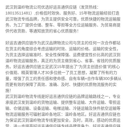
武汉到温岭物流公司优选好运吉通供应链（发货热线：
18013511481）,价格低时效快、服务好、15年物流运输经验打造
武汉物流专线品牌，为货主提供安全可靠，优质快捷的物流运输服
务、为工厂提供仓储、整车、零担等全方位运输服务、为贸易商提
供代收货款、等通知放货的省心优质服务！
好运吉通供应链作为武汉品牌物流公司与货主的任何一次合作都站
在货主的角度综合考虑运输的时效、运输的价格、运输的安全性，
为货主选择运输准时、安全性保障强、运费便宜性价比高的武汉到
温岭物流运输服务，真正的为货主做到省心、省事、省钱的优质服
务。好运吉通供应链立足武汉15年提出了“为货主创造价值”的核心
价值观、精英管理人才30多位统一了员工思想，凝聚了所有的力
量，增强了员工的责任感和使命感、自有车辆+合作车辆300多辆从
而更有效的保障了高效、准确、及时、快捷的优质物流服务的实
施！
武汉到温岭物流专线是好运吉通供应链的品牌运输路线之一，专业
承接武汉发到温岭的货物运输、提供整车运输、大件运输、零担运
输、仓储运输、设备运输、电梯运输、冷链运输及快件航空运输等
物流运输服务可辐射温岭各地区：温岭各地区。好运吉通供应链也
为保证武汉到温岭物流专线更加安全，及时，高效，感动的优质运
营，进一步提高好运吉通供应链专线品牌竞争力，好运吉通供应链