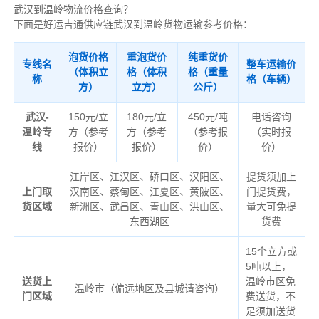
武汉到温岭物流价格查询？
下面是好运吉通供应链武汉到温岭货物运输参考价格：
泡货价格
重泡货价
纯重货价
专线名
整车运输价
（体积立
格（体积
格（重量
称
格（车辆）
方）
立方）
公斤）
武汉-
150元/立
180元/立
450元/吨
电话咨询
温岭专
方（参考
方（参考
（参考报
（实时报
线
报价）
报价）
价）
价）
江岸区、江汉区、硚口区、汉阳区、
提货须加上
上门取
汉南区、蔡甸区、江夏区、黄陂区、
门提货费，
货区域
新洲区、武昌区、青山区、洪山区、
量大可免提
东西湖区
货费
15个立方或
5吨以上，
送货上
温岭市区免
温岭市（偏远地区及县城请咨询）
门区域
费送货，不
足须加送货