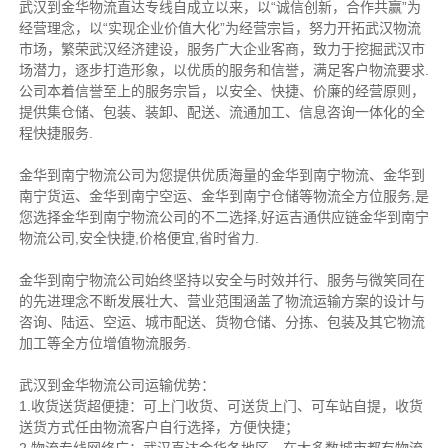
武汉到金华物流直达专线自成立以来，以“诚信创新，合作共赢”为
经营理念，以“实现企业价值大化”为经营宗旨，努力开拓武汉物流
市场，繁荣武汉经济建设，服务广大企业客商，致力于挖掘武汉市
场潜力，逐步打造形象，以优质的服务和信誉，满足客户物流要求.
公司本着信誉至上的服务宗旨，以安全、快捷、价廉的经营原则，
提供集仓储、包装、装卸、配送、流通加工、信息咨询一体化的全
程快捷服务.
金华到南宁物流公司为您提供优质海量的金华到南宁物流、金华到
南宁货运、金华到南宁空运、金华到南宁仓储等物流全方位服务,是
您选择金华到南宁物流公司的不二选择,好运吉通供应链金华到南宁
物流公司,安全快捷,价格便宜,省时省力.
金华到南宁物流公司始终坚持以安全与时效并行、服务与微笑同在
的先进理念不断发展壮大、营业范围涵盖了物流运输方案的设计与
咨询、陆运、空运、城市配送、货物仓储、分拣、包装及其它物流
加工等全方位增值物流服务.
武汉到金华物流公司运输优势：
1.收货送货超便捷：可上门收货、可送货上门、可车站自提，收货
送货方式任由物流客户自行选择，方便快捷；