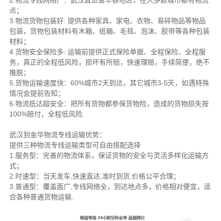
2.物流专线网络广：武汉直达金华各地区，在大多数城市都有物流
点；
3.物流货物包装好: 提供各种家具、家电、衣物、易碎物品等物品
包装，货物包装材料有木箱、纸箱、毛毯、泡沫、胶带等各种包装
材料；
4.货物安全保险多: 运输前提供正式保险单据、全程保险、全程服
务，真正的全程低风险，损坏有所赔，快速理赔，手续简便，绝不
推脱；
5.货物运输速度快：60%城市2天到达，其它城市3-5天，如遇特殊
情况会提前告知；
6.物流抵达超安全：把所有货物都参保货物险，造成的货物损失按
100%赔付，全程低风险.
武汉到金华物流专线运输优势：
提供三种物流专线运输类型可自由搭配选择
1.服务型：完善的物流体系，保证货物的安全与灵活多样化运输方
式；
2.时速型：当天发车,快速直达,准时到货,价格公平合理；
3.普通型：覆盖面广,专线网络全，到达地点多，价格相对便宜，适
合各种普通货物运输.