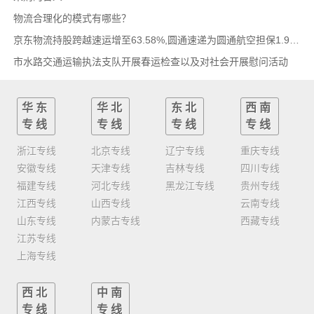
物流合理化的模式有哪些？
京东物流持股跨越速运增至63.58%,圆通速递为圆通航空担保1.9亿,安博中国牵手启橙中国,中通云
市水路交通运输执法支队开展春运检查以及对社会开展慰问活动
华东
华北
东北
西南
专线
专线
专线
专线
浙江专线
北京专线
辽宁专线
重庆专线
安徽专线
天津专线
吉林专线
四川专线
福建专线
河北专线
黑龙江专线
贵州专线
江西专线
山西专线
云南专线
山东专线
内蒙古专线
西藏专线
江苏专线
上海专线
西北
中南
专线
专线