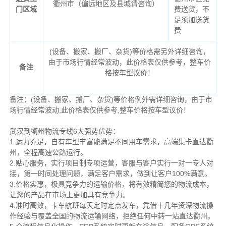
衢州市（偏远地区及县城请咨询）
门区域
费送货，不
足须加送货
费
(设备、搬家、搬厂、杂货)等价格需另外详细咨询，
由于市场行情经常波动，此价格表仅供参考，整车价
备注
格按车型议价！
备注：(设备、搬家、搬厂、杂货)等价格例外需详细咨询，由于市
场行情经常波动,此价格表仅供参考,整车价格按车型议价！
武汉到衢州物流专线6大强势优势：
1.运力充足，自有车型丰富能满足不同用车需求，高端集卡直达衢
州，全程高速公路运行。
2.贴心服务，实行项目制专项运营，客服与客户实行一对一专人对
接，第一时间处理问题，满足客户需求，做到让客户100%满意。
3.价格实惠，极具竞争力的运输价格，将有效精简您的物流成本，
让您的产品在市场上更加具有竞争力。
4.准时高效，卡车航班每天定时定点发车，凭借十几年资深物流操
作经验与覆盖全国的物流运输网络，拒绝任何中转一站直达衢州。