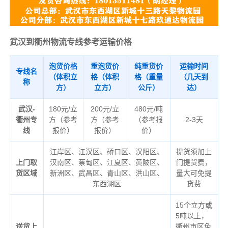
武汉到衢州物流专线参考运输价格
泡货价格
重泡货价
纯重货价
运输时间
专线名
（体积立
格（体积
格（重量
（几天到
称
方）
立方）
公斤）
达）
武汉-
180元/立
200元/立
480元/吨
衢州专
方（参考
方（参考
（参考报
2-3天
线
报价）
报价）
价）
江岸区、江汉区、硚口区、汉阳区、
提货须加上
上门取
汉南区、蔡甸区、江夏区、黄陂区、
门提货费，
货区域
新洲区、武昌区、青山区、洪山区、
量大可免提
东西湖区
货费
15个立方或
5吨以上，
送货上
衢州市区免