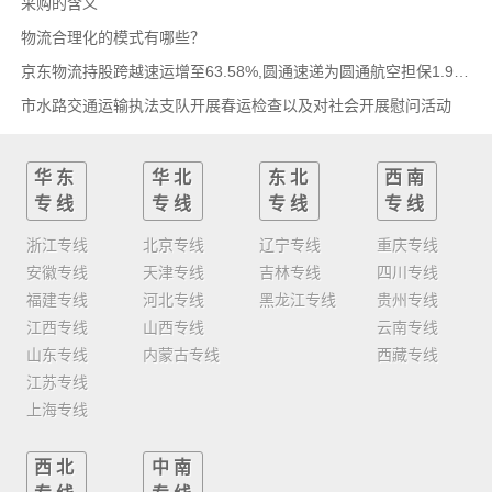
采购的含义
物流合理化的模式有哪些？
京东物流持股跨越速运增至63.58%,圆通速递为圆通航空担保1.9亿,安博中国牵手启橙中国,中通云
市水路交通运输执法支队开展春运检查以及对社会开展慰问活动
华东
华北
东北
西南
专线
专线
专线
专线
浙江专线
北京专线
辽宁专线
重庆专线
安徽专线
天津专线
吉林专线
四川专线
福建专线
河北专线
黑龙江专线
贵州专线
江西专线
山西专线
云南专线
山东专线
内蒙古专线
西藏专线
江苏专线
上海专线
西北
中南