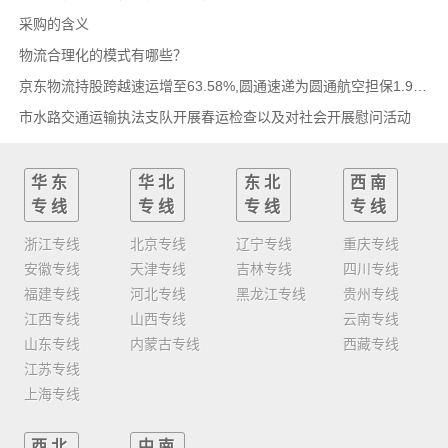
采购的含义
物流合理化的模式有哪些？
京东物流持股跨越速运增至63.58%,圆通速递为圆通航空担保1.9亿,安博中国牵手启橙中国,中通云
市水路交通运输执法支队开展春运检查以及对社会开展慰问活动
华东
华北
东北
西南
专线
专线
专线
专线
浙江专线
北京专线
辽宁专线
重庆专线
安徽专线
天津专线
吉林专线
四川专线
福建专线
河北专线
黑龙江专线
贵州专线
江西专线
山西专线
云南专线
山东专线
内蒙古专线
西藏专线
江苏专线
上海专线
西北
中南