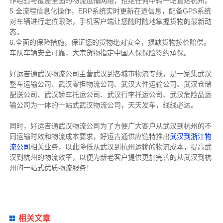
作经验与覆盖全国的物流运输网络，拒绝任何中转一站直达杭州。
5.全流程信息化操作，ERP系统实时更新在途信息，配备GPS系统
对车辆进行定位跟踪，手机客户端让您随时随地掌握货物的最新动
态。
6.全面的保险措施，保证您的货物绝对安全，损缺货物按价赔偿。
车队车辆安全可靠，大宗货物指定中国人保保险签约承保。
好运吉通武汉物流公司主营武汉到各城市物流专线，是一家集武汉
整车运输公司、武汉零担物流公司、武汉大件运输公司、武汉仓储
配送公司、武汉轿车托运公司、武汉行李托运公司、武汉危险品运
输公司为一体的一站式武汉物流公司，天天发车，线线必达。
同时，好运吉通武汉物流公司为了方便广大客户从武汉到杭州的不
同运输时效和物流成本要求，好运吉通供应链特推出
武汉到浙江物
流公司
相关业务，以此降低从武汉到杭州运输的物流成本，提高武
汉到杭州的物流效率，以便为新老客户提供更加完善的从武汉到杭
州的一站式优质物流服务！
相关文章