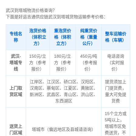
武汉到塔城物流价格查询？
下面是好运吉通供应链武汉到塔城货物运输参考价格：
泡货价格
重泡货价
纯重货价
专线名
整车运输价
（体积立
格（体积
格（重量
称
格（车辆）
方）
立方）
公斤）
武汉-
150元/立
180元/立
450元/吨
电话咨询
塔城专
方（参考
方（参考
（参考报
（实时报
线
报价）
报价）
价）
价）
江岸区、江汉区、硚口区、汉阳区、
提货须加上
上门取
汉南区、蔡甸区、江夏区、黄陂区、
门提货费，
货区域
新洲区、武昌区、青山区、洪山区、
量大可免提
东西湖区
货费
15个立方或
5吨以上，
送货上
塔城市区免
塔城市（偏远地区及县城请咨询）
门区域
费送货，不