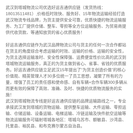
武汉到塔城物流公司优选好运吉通供应链（发货热线：
18013511481）,价格低时效快、服务好、15年物流运输经验打造
武汉物流专线品牌，为货主提供安全可靠，优质快捷的物流运输服
务、为工厂提供仓储、整车、零担等全方位运输服务、为贸易商提
供代收货款、等通知放货的省心优质服务！
好运吉通供应链作为武汉品牌物流公司与货主的任何一次合作都站
在货主的角度综合考虑运输的时效、运输的价格、运输的安全性，
为货主选择运输准时、安全性保障强、运费便宜性价比高的武汉到
塔城物流运输服务，真正的为货主做到省心、省事、省钱的优质服
务。好运吉通供应链立足武汉15年提出了“为货主创造价值”的核心
价值观、精英管理人才30多位统一了员工思想，凝聚了所有的力
量，增强了员工的责任感和使命感、自有车辆+合作车辆300多辆从
而更有效的保障了高效、准确、及时、快捷的优质物流服务的实
施！
武汉到塔城物流专线是好运吉通供应链的品牌运输路线之一，专业
承接武汉发到塔城的货物运输、提供整车运输、大件运输、零担运
输、仓储运输、设备运输、电梯运输、冷链运输及快件航空运输等
物流运输服务可辐射塔城各地区：塔城乌苏市、额敏县、沙湾县、
托里县、裕民县、和布克赛尔蒙古自治县。