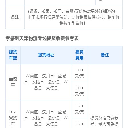
(设备、搬家、搬厂、杂货)等价格需另外详细咨询，
备注
由于市场行情经常波动，此价格表仅供参考，整车价
格按车型议价！
孝感到天津物流专线
提货收费参考表
提货
提货
提货地址
备注
车型
费用
100
孝南区、汉川市、应城
元/票
面包
市、安陆市、云梦县、孝
车
昌县、大悟县
100
元/票
120
3.2
孝南区、汉川市、应城
元/票
米货
市、安陆市、云梦县、孝
提货价格只做参
车
昌县、大悟县
120
考，量大可免提