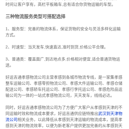
时间让客户享有，高栏平板箱车,总有适合你货物运输的车型。
三种物流服务类型可搭配选择
1、服务型：完善的物流体系，保证货物的安全与灵活多样化运输
方式。
2、时速型：当天发车,快速直达,准时到货,价格公平合理。
3、普通类：覆盖面广,到达地点多,价格相对便宜,适合普通货物运
送。
好运吉通孝感物流公司主营孝感到各城市物流专线，是一家集
孝感
整车运输公司
、
孝感零担物流公司
、
孝感大件运输公司
、
孝感仓储
配送公司
、
孝感轿车托运公司
、
孝感行李托运公司
、
孝感危险品运
输公司
为一体的一站式
孝感物流公司
，天天发车，线线必达
。
同时，好运吉通孝感物流公司为了方便广大客户从孝感到天津的不
同运输时效和物流成本要求，好运吉通供应链特推出
武汉到天津物
流公司
相关业务，以此降低从孝感到天津运输的物流成本，提高孝
感到天津的物流效率，以便为新老客户提供更加完善的从孝感到天