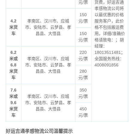
元/票
货费，好运吉通
孝感物流公司将
150
以最优惠的价格
4.2
孝南区、汉川市、应城
元/票
服务客户，此价
米货
市、安陆市、云梦县、孝
格不包括搬运费
车
昌县、大悟县
150
用，详细/准确价
元/票
格请致电：；胡
经理：
6.2
220
18013511481；
米或
孝南区、汉川市、应城
元/票
全国服务热线：
6.8
市、安陆市、云梦县、孝
4008091856
米货
昌县、大悟县
280
车
元/票
7.6
350
米或
孝南区、汉川市、应城
元/票
9.6
市、安陆市、云梦县、孝
米货
昌县、大悟县
450
车
元/票
好运吉通孝感物流公司温馨提示