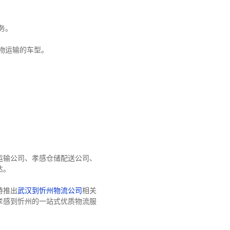
务。
物运输的车型。
运输公司
、
孝感仓储配送公司
、
达
。
特推出
武汉到忻州物流公司
相关
孝感到忻州的一站式优质物流服