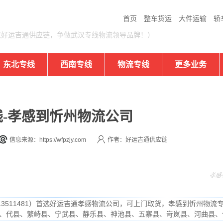
首页
整车货运
大件运输
轿
汉好运吉通供应链，争做武汉专线物流领导品牌！）
东北专线
西南专线
物流专线
更多业务
-孝感到忻州物流公司
信息来源：https://wfpzjy.com
作者：好运吉通供应链
孝感
13511481）首选好运吉通孝感物流公司，可上门取货，孝感到忻州物流专
、代县、繁峙县、宁武县、静乐县、神池县、五寨县、岢岚县、河曲县、