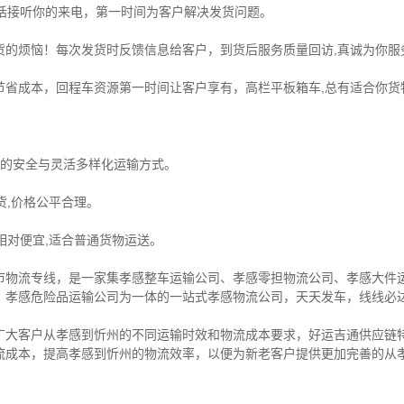
电话接听你的来电，第一时间为客户解决发货问题。
货的烦恼！每次发货时反馈信息给客户，到货后服务质量回访,真诚为你服
节省成本，回程车资源第一时间让客户享有，高栏平板箱车,总有适合你货
物的安全与灵活多样化运输方式。
货,价格公平合理。
相对便宜,适合普通货物运送。
市物流专线，是一家集
孝感整车运输公司
、
孝感零担物流公司
、
孝感大件
、
孝感危险品运输公司
为一体的一站式
孝感物流公司
，天天发车，线线必
广大客户从孝感到忻州的不同运输时效和物流成本要求，好运吉通供应链
流成本，提高孝感到忻州的物流效率，以便为新老客户提供更加完善的从