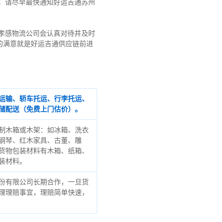
，请尽早最快通知好运吉通苏州
孝感物流公司会认真对待并及时
的满意就是好运吉通供应链前进
运输、轿车托运、行李托运、
储配送（免费上门估价）。
制木箱或木架：如冰箱、洗衣
钢琴、红木家具、古董、雕
货物包装材料有木箱、纸箱、
装材料。
份有限公司长期合作，一旦货
理理赔事宜，理赔简单快速，