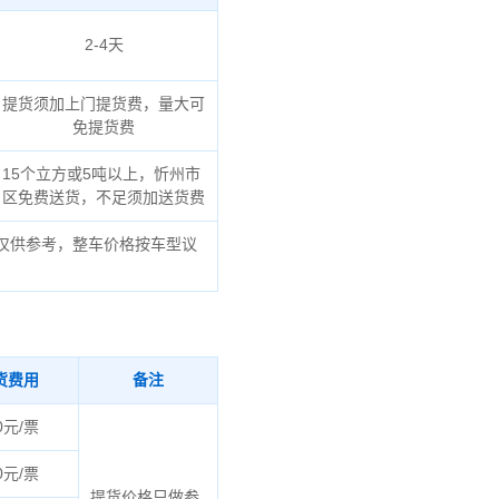
2-4天
提货须加上门提货费，量大可
免提货费
15个立方或5吨以上，忻州市
区免费送货，不足须加送货费
仅供参考，整车价格按车型议
货费用
备注
0元/票
0元/票
提货价格只做参