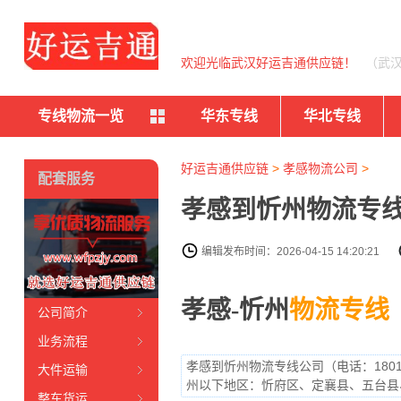
欢迎光临武汉好运吉通供应链！
（武
专线物流一览
华东专线
华北专线
好运吉通供应链
>
孝感物流公司
>
配套服务
孝感到忻州物流专线
编辑发布时间：2026-04-15 14:20:21
孝感-忻州
物流专线
公司简介
业务流程
孝感到忻州物流专线公司（电话：180
大件运输
州以下地区：忻府区、定襄县、五台县
整车货运