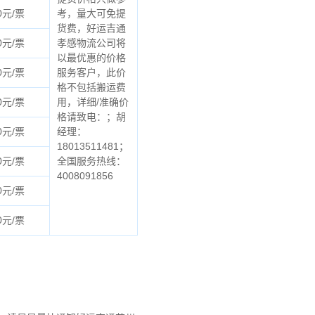
0元/票
考，量大可免提
货费，好运吉通
0元/票
孝感物流公司将
以最优惠的价格
0元/票
服务客户，此价
格不包括搬运费
0元/票
用，详细/准确价
格请致电：；胡
0元/票
经理：
18013511481；
0元/票
全国服务热线：
4008091856
0元/票
0元/票