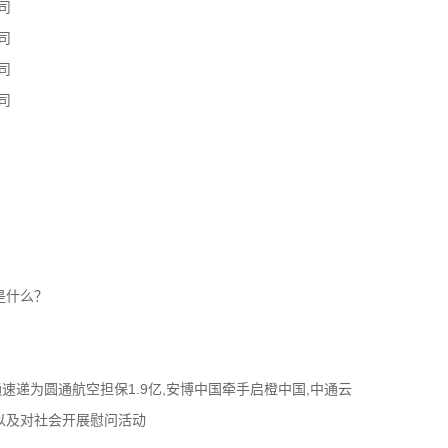
司
司
司
司
是什么？
通速递为圆通航空担保1.9亿,安博中国牵手启橙中国,中通云
以及对社会开展慰问活动