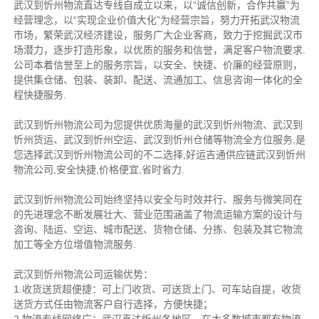
武汉到忻州物流直达专线自成立以来，以“诚信创新，合作共赢”为
经营理念，以“实现企业价值大化”为经营宗旨，努力开拓武汉物流
市场，繁荣武汉经济建设，服务广大企业客商，致力于挖掘武汉市
场潜力，逐步打造形象，以优质的服务和信誉，满足客户物流要求.
公司本着信誉至上的服务宗旨，以安全、快捷、价廉的经营原则，
提供集仓储、包装、装卸、配送、流通加工、信息咨询一体化的全
程快捷服务.
武汉到忻州物流公司为您提供优质海量的武汉到忻州物流、武汉到
忻州货运、武汉到忻州空运、武汉到忻州仓储等物流全方位服务,是
您选择武汉到忻州物流公司的不二选择,好运吉通供应链武汉到忻州
物流公司,安全快捷,价格便宜,省时省力.
武汉到忻州物流公司始终坚持以安全与时效并行、服务与微笑同在
的先进理念不断发展壮大、营业范围涵盖了物流运输方案的设计与
咨询、陆运、空运、城市配送、货物仓储、分拣、包装及其它物流
加工等全方位增值物流服务.
武汉到忻州物流公司运输优势：
1.收货送货超便捷：可上门收货、可送货上门、可车站自提，收货
送货方式任由物流客户自行选择，方便快捷；