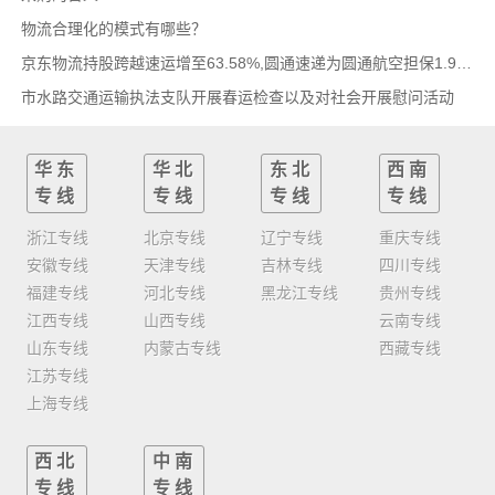
物流合理化的模式有哪些？
京东物流持股跨越速运增至63.58%,圆通速递为圆通航空担保1.9亿,安博中国牵手启橙中国,中通云
市水路交通运输执法支队开展春运检查以及对社会开展慰问活动
华东
华北
东北
西南
专线
专线
专线
专线
浙江专线
北京专线
辽宁专线
重庆专线
安徽专线
天津专线
吉林专线
四川专线
福建专线
河北专线
黑龙江专线
贵州专线
江西专线
山西专线
云南专线
山东专线
内蒙古专线
西藏专线
江苏专线
上海专线
西北
中南
专线
专线