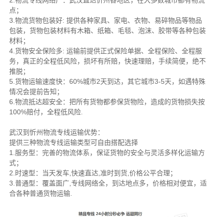
2.物流专线网络广：武汉直达忻州各地区，在大多数城市都有物流
点；
3.物流货物包装好: 提供各种家具、家电、衣物、易碎物品等物品
包装，货物包装材料有木箱、纸箱、毛毯、泡沫、胶带等各种包装
材料；
4.货物安全保险多: 运输前提供正式保险单据、全程保险、全程服
务，真正的全程低风险，损坏有所赔，快速理赔，手续简便，绝不
推脱；
5.货物运输速度快：60%城市2天到达，其它城市3-5天，如遇特殊
情况会提前告知；
6.物流抵达超安全：把所有货物都参保货物险，造成的货物损失按
100%赔付，全程低风险.
武汉到忻州物流专线运输优势：
提供三种物流专线运输类型可自由搭配选择
1.服务型：完善的物流体系，保证货物的安全与灵活多样化运输方
式；
2.时速型：当天发车,快速直达,准时到货,价格公平合理；
3.普通型：覆盖面广,专线网络全，到达地点多，价格相对便宜，适
合各种普通货物运输.