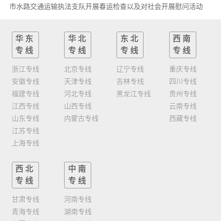
市水路交通运输执法支队开展春运检查以及对社会开展慰问活动
华东
华北
东北
西南
专线
专线
专线
专线
浙江专线
北京专线
辽宁专线
重庆专线
安徽专线
天津专线
吉林专线
四川专线
福建专线
河北专线
黑龙江专线
贵州专线
江西专线
山西专线
云南专线
山东专线
内蒙古专线
西藏专线
江苏专线
上海专线
西北
中南
专线
专线
甘肃专线
河南专线
青海专线
湖南专线