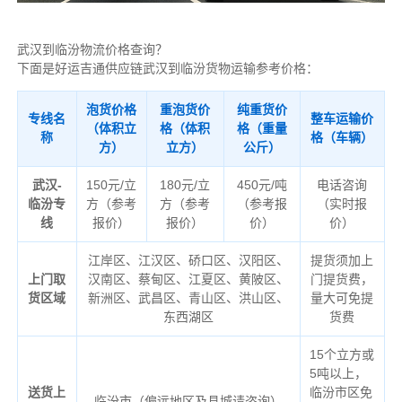
武汉到临汾物流价格查询？
下面是好运吉通供应链武汉到临汾货物运输参考价格：
泡货价格
重泡货价
纯重货价
专线名
整车运输价
（体积立
格（体积
格（重量
称
格（车辆）
方）
立方）
公斤）
武汉-
150元/立
180元/立
450元/吨
电话咨询
临汾专
方（参考
方（参考
（参考报
（实时报
线
报价）
报价）
价）
价）
江岸区、江汉区、硚口区、汉阳区、
提货须加上
上门取
汉南区、蔡甸区、江夏区、黄陂区、
门提货费，
货区域
新洲区、武昌区、青山区、洪山区、
量大可免提
东西湖区
货费
15个立方或
5吨以上，
送货上
临汾市区免
临汾市（偏远地区及县城请咨询）