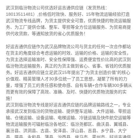
武汉到临汾物流公司优选好运吉通供应链（发货热线：
18013511481）,价格低时效快、服务好、15年物流运输经验打造
武汉物流专线品牌，为货主提供安全可靠，优质快捷的物流运输服
务、为工厂提供仓储、整车、零担等全方位运输服务、为贸易商提
供代收货款、等通知放货的省心优质服务！
好运吉通供应链作为武汉品牌物流公司与货主的任何一次合作都站
在货主的角度综合考虑运输的时效、运输的价格、运输的安全性，
为货主选择运输准时、安全性保障强、运费便宜性价比高的武汉到
临汾物流运输服务，真正的为货主做到省心、省事、省钱的优质服
务。好运吉通供应链立足武汉15年提出了“为货主创造价值”的核心
价值观、精英管理人才30多位统一了员工思想，凝聚了所有的力
量，增强了员工的责任感和使命感、自有车辆+合作车辆300多辆从
而更有效的保障了高效、准确、及时、快捷的优质物流服务的实
施！
武汉到临汾物流专线是好运吉通供应链的品牌运输路线之一，专业
承接武汉发到临汾的货物运输、提供整车运输、大件运输、零担运
输、仓储运输、设备运输、电梯运输、冷链运输及快件航空运输等
物流运输服务可辐射临汾各地区：临汾尧都区、曲沃县、翼城县、
襄汾县、洪洞县、古县、安泽县、浮山县、吉县、乡宁县、大宁
县、隰县、永和县、蒲县、汾西县、侯马市、霍州市。好运吉通供