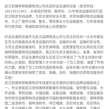
武汉到锡林郭勒盟物流公司优选好运吉通供应链（发货热线：
18013511481）,价格低时效快、服务好、15年物流运输经验打造
武汉物流专线品牌，为货主提供安全可靠，优质快捷的物流运输服
务、为工厂提供仓储、整车、零担等全方位运输服务、为贸易商提
供代收货款、等通知放货的省心优质服务！
好运吉通供应链作为武汉品牌物流公司与货主的任何一次合作都站
在货主的角度综合考虑运输的时效、运输的价格、运输的安全性，
为货主选择运输准时、安全性保障强、运费便宜性价比高的武汉到
锡林郭勒盟物流运输服务，真正的为货主做到省心、省事、省钱的
优质服务。好运吉通供应链立足武汉15年提出了“为货主创造价值”
的核心价值观、精英管理人才30多位统一了员工思想，凝聚了所有
的力量，增强了员工的责任感和使命感、自有车辆+合作车辆300多
辆从而更有效的保障了高效、准确、及时、快捷的优质物流服务的
实施！
武汉到锡林郭勒盟物流专线是好运吉通供应链的品牌运输路线之
一，专业承接武汉发到锡林郭勒盟的货物运输、提供整车运输、大
件运输、零担运输、仓储运输、设备运输、电梯运输、冷链运输及
快件航空运输等物流运输服务可辐射锡林郭勒盟各地区：锡林郭勒
盟二连浩特市、锡林浩特市、阿巴嘎旗、苏尼特左旗、苏尼特右
旗、东乌珠穆沁旗、西乌珠穆沁旗、太仆寺旗、镶黄旗、正镶白