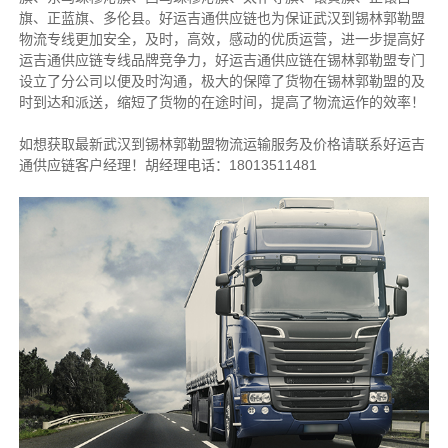
旗、正蓝旗、多伦县。好运吉通供应链也为保证武汉到锡林郭勒盟
物流专线更加安全，及时，高效，感动的优质运营，进一步提高好
运吉通供应链专线品牌竞争力，好运吉通供应链在锡林郭勒盟专门
设立了分公司以便及时沟通，极大的保障了货物在锡林郭勒盟的及
时到达和派送，缩短了货物的在途时间，提高了物流运作的效率！
如想获取最新武汉到锡林郭勒盟物流运输服务及价格请联系好运吉
通供应链客户经理！胡经理电话：18013511481