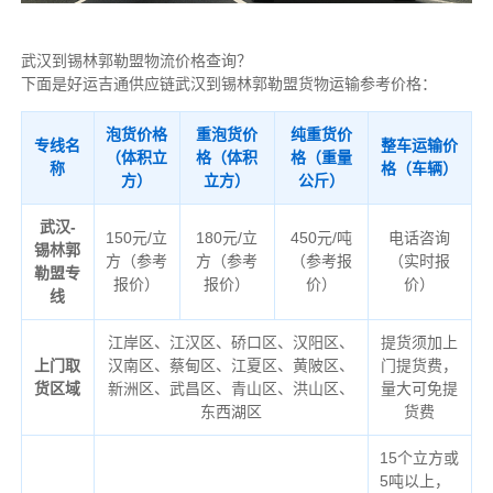
武汉到锡林郭勒盟物流价格查询？
下面是好运吉通供应链武汉到锡林郭勒盟货物运输参考价格：
泡货价格
重泡货价
纯重货价
专线名
整车运输价
（体积立
格（体积
格（重量
称
格（车辆）
方）
立方）
公斤）
武汉-
150元/立
180元/立
450元/吨
电话咨询
锡林郭
方（参考
方（参考
（参考报
（实时报
勒盟专
报价）
报价）
价）
价）
线
江岸区、江汉区、硚口区、汉阳区、
提货须加上
上门取
汉南区、蔡甸区、江夏区、黄陂区、
门提货费，
货区域
新洲区、武昌区、青山区、洪山区、
量大可免提
东西湖区
货费
15个立方或
5吨以上，