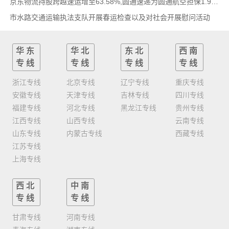
京东物流持股跨越速运增至63.58%,圆通速递为圆通航空担保1.9亿,安博中国牵手启橙中国,中通云
市水路交通运输执法支队开展春运检查以及对社会开展慰问活动
华东
华北
东北
西南
专线
专线
专线
专线
浙江专线
北京专线
辽宁专线
重庆专线
安徽专线
天津专线
吉林专线
四川专线
福建专线
河北专线
黑龙江专线
贵州专线
江西专线
山西专线
云南专线
山东专线
内蒙古专线
西藏专线
江苏专线
上海专线
西北
中南
专线
专线
甘肃专线
河南专线