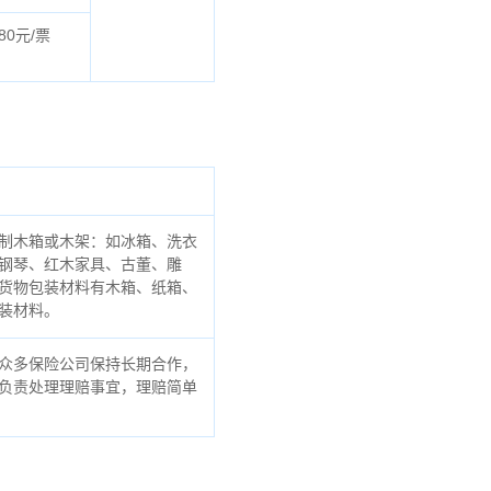
80元/票
制木箱或木架：如冰箱、洗衣
钢琴、红木家具、古董、雕
货物包装材料有木箱、纸箱、
装材料。
众多保险公司保持长期合作，
负责处理理赔事宜，理赔简单