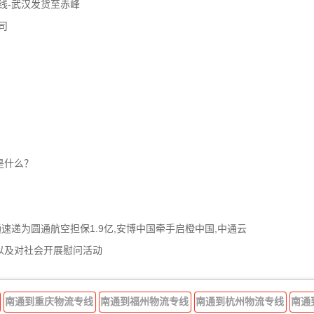
线-武汉发货至赤峰
司
是什么？
通速递为圆通航空担保1.9亿,安博中国牵手启橙中国,中通云
以及对社会开展慰问活动
南通到重庆物流专线
南通到福州物流专线
南通到杭州物流专线
南通