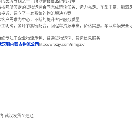
链的品牌专线之一，所以请相信品牌的力量
严格按照所签定的货物运输合同完成运输任务、运力充足。车型丰富，能满
和投诉，建立了一套系统的物流解决方案
以客户需求为中心，不断的提升客户服务质量
门分工明确，各环节紧密配合，回程车资源丰富，价格实惠。车队车辆安全
始终专注于企业物流承包、普通货物运输、货运信息服务
武汉到内蒙古物流公司
http://wfpzjy.com/nmgzx/
线-武汉发货至通辽