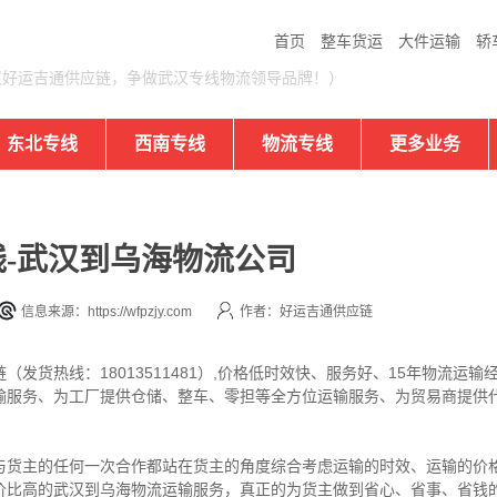
首页
整车货运
大件运输
轿
汉好运吉通供应链，争做武汉专线物流领导品牌！）
东北专线
西南专线
物流专线
更多业务
-武汉到乌海物流公司
信息来源：https://wfpzjy.com
作者：好运吉通供应链
发货热线：18013511481）,价格低时效快、服务好、15年物流运
输服务、为工厂提供仓储、整车、零担等全方位运输服务、为贸易商提供
与货主的任何一次合作都站在货主的角度综合考虑运输的时效、运输的价
价比高的武汉到乌海物流运输服务，真正的为货主做到省心、省事、省钱