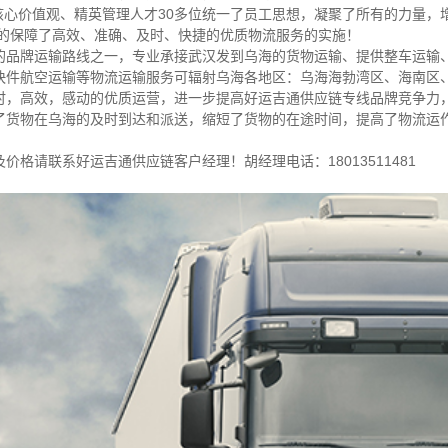
的核心价值观、精英管理人才30多位统一了员工思想，凝聚了所有的力量
效的保障了高效、准确、及时、快捷的优质物流服务的实施！
的品牌运输路线之一，专业承接武汉发到乌海的货物运输、提供整车运输
快件航空运输等物流运输服务可辐射乌海各地区：乌海海勃湾区、海南区
时，高效，感动的优质运营，进一步提高好运吉通供应链专线品牌竞争力
了货物在乌海的及时到达和派送，缩短了货物的在途时间，提高了物流运
格请联系好运吉通供应链客户经理！胡经理电话：18013511481