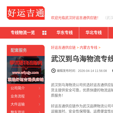
欢迎光临武汉好运吉通供应链！
（武
专线物流一览
华东专线
华北专线
好运吉通供应链
>
内蒙古专线
>
配套服务
武汉到乌海物流专线
编辑发布时间：2026-04-14 11:56:08
武汉到乌海物流公司优选好运吉通供应链（
公司简介
货主提供安全可靠，优质快捷的物流运
质服务！
业务流程
大件运输
好运吉通供应链作为武汉品牌物流公司
运输准时、安全性保障强、运费便宜性
整车货运