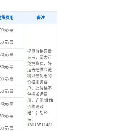
提货费用
备注
00元/票
50元/票
提货价格只做
20元/票
参考，量大可
免提货费，好
80元/票
运吉通供应链
将以最优惠的
00元/票
价格服务客
户，此价格不
60元/票
包括搬运费
用，详细/准确
00元/票
价格请致
电：；胡经
80元/票
理：
18013511481
00元/票