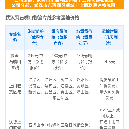
武汉到石嘴山物流专线参考运输价格
泡货价格
重泡货价
纯重货价
运输时间
专线名
（体积立
格（体积
格（重量
（几天到
称
方）
立方）
公斤）
达）
武汉-
240元/立
260元/立
780元/吨
石嘴山
方（参考
方（参考
（参考报
4-5天
专线
报价）
报价）
价）
江岸区、江汉区、硚口区、汉阳区、
提货须加上
上门取
汉南区、蔡甸区、江夏区、黄陂区、
门提货费，
货区域
新洲区、武昌区、青山区、洪山区、
量大可免提
东西湖区
货费
15个立方或
5吨以上，
送货上
石嘴山市区
石嘴山市（偏远地区及县城请咨询）
门区域
免费送货，