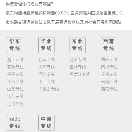
物流合理化的模式有哪些？
京东物流持股跨越速运增至63.58%,圆通速递为圆通航空担保1.9亿,安博中国牵手启橙中国,中通云
市水路交通运输执法支队开展春运检查以及对社会开展慰问活动
华东
华北
东北
西南
专线
专线
专线
专线
浙江专线
北京专线
辽宁专线
重庆专线
安徽专线
天津专线
吉林专线
四川专线
福建专线
河北专线
黑龙江专线
贵州专线
江西专线
山西专线
云南专线
山东专线
内蒙古专线
西藏专线
江苏专线
上海专线
西北
中南
专线
专线