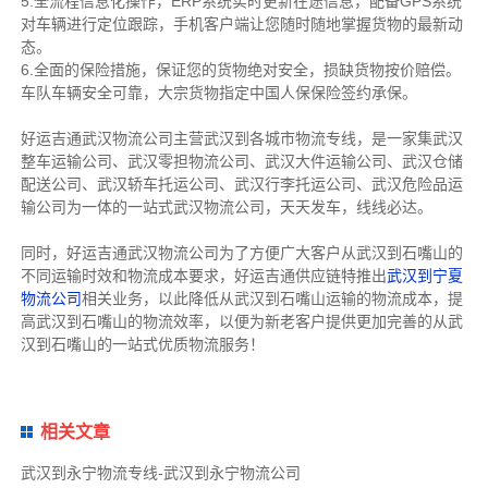
5.全流程信息化操作，ERP系统实时更新在途信息，配备GPS系统
对车辆进行定位跟踪，手机客户端让您随时随地掌握货物的最新动
态。
6.全面的保险措施，保证您的货物绝对安全，损缺货物按价赔偿。
车队车辆安全可靠，大宗货物指定中国人保保险签约承保。
好运吉通武汉物流公司主营武汉到各城市物流专线，是一家集武汉
整车运输公司、武汉零担物流公司、武汉大件运输公司、武汉仓储
配送公司、武汉轿车托运公司、武汉行李托运公司、武汉危险品运
输公司为一体的一站式武汉物流公司，天天发车，线线必达。
同时，好运吉通武汉物流公司为了方便广大客户从武汉到石嘴山的
不同运输时效和物流成本要求，好运吉通供应链特推出
武汉到宁夏
物流公司
相关业务，以此降低从武汉到石嘴山运输的物流成本，提
高武汉到石嘴山的物流效率，以便为新老客户提供更加完善的从武
汉到石嘴山的一站式优质物流服务！
相关文章
武汉到永宁物流专线-武汉到永宁物流公司