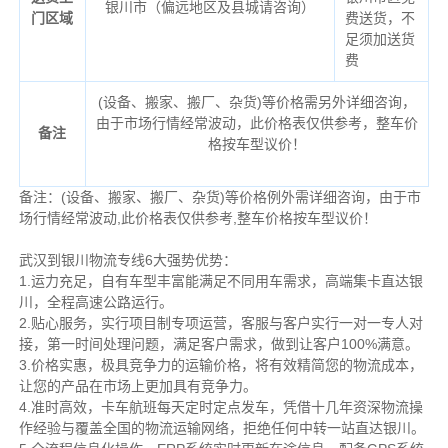
银川市（偏远地区及县城请咨询）
门区域
费送货，不
足须加送货
费
(设备、搬家、搬厂、杂货)等价格需另外详细咨询，
由于市场行情经常波动，此价格表仅供参考，整车价
备注
格按车型议价！
备注：(设备、搬家、搬厂、杂货)等价格例外需详细咨询，由于市
场行情经常波动,此价格表仅供参考,整车价格按车型议价！
武汉到银川物流专线6大强势优势：
1.运力充足，自有车型丰富能满足不同用车需求，高端集卡直达银
川，全程高速公路运行。
2.贴心服务，实行项目制专项运营，客服与客户实行一对一专人对
接，第一时间处理问题，满足客户需求，做到让客户100%满意。
3.价格实惠，极具竞争力的运输价格，将有效精简您的物流成本，
让您的产品在市场上更加具有竞争力。
4.准时高效，卡车航班每天定时定点发车，凭借十几年资深物流操
作经验与覆盖全国的物流运输网络，拒绝任何中转一站直达银川。