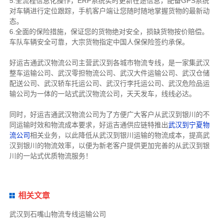
5.全流程信息化操作，ERP系统实时更新在途信息，配备GPS系统
对车辆进行定位跟踪，手机客户端让您随时随地掌握货物的最新动
态。
6.全面的保险措施，保证您的货物绝对安全，损缺货物按价赔偿。
车队车辆安全可靠，大宗货物指定中国人保保险签约承保。
好运吉通武汉物流公司主营武汉到各城市物流专线，是一家集武汉
整车运输公司、武汉零担物流公司、武汉大件运输公司、武汉仓储
配送公司、武汉轿车托运公司、武汉行李托运公司、武汉危险品运
输公司为一体的一站式武汉物流公司，天天发车，线线必达。
同时，好运吉通武汉物流公司为了方便广大客户从武汉到银川的不
同运输时效和物流成本要求，好运吉通供应链特推出
武汉到宁夏物
流公司
相关业务，以此降低从武汉到银川运输的物流成本，提高武
汉到银川的物流效率，以便为新老客户提供更加完善的从武汉到银
川的一站式优质物流服务！
相关文章
武汉到石嘴山物流专线运输公司