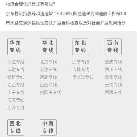
物流合理化的模式有哪些？
京东物流持股跨越速运增至63.58%,圆通速递为圆通航空担保1.9亿,安博中国牵手启橙中国,中通云
市水路交通运输执法支队开展春运检查以及对社会开展慰问活动
华东
华北
东北
西南
专线
专线
专线
专线
浙江专线
北京专线
辽宁专线
重庆专线
安徽专线
天津专线
吉林专线
四川专线
福建专线
河北专线
黑龙江专线
贵州专线
江西专线
山西专线
云南专线
山东专线
内蒙古专线
西藏专线
江苏专线
上海专线
西北
中南
专线
专线