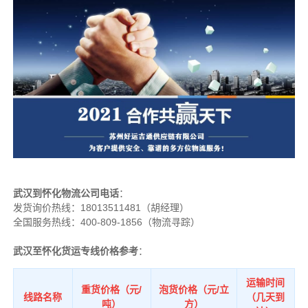
武汉到怀化物流公司电话
：
发货询价热线：
18013511481（胡经理）
全国服务热线：400-809-1856（物流寻踪）
武汉至怀化货运专线价格参考
：
运输时间
重货价格（元/
泡货价格（元/立
线路名称
（几天到
吨）
方）