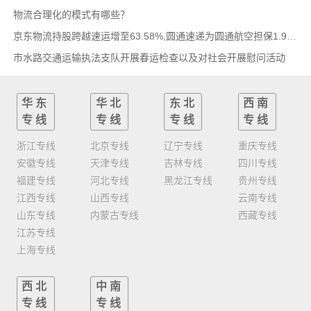
物流合理化的模式有哪些？
京东物流持股跨越速运增至63.58%,圆通速递为圆通航空担保1.9亿,安博中国牵手启橙中国,中通云
市水路交通运输执法支队开展春运检查以及对社会开展慰问活动
华东
华北
东北
西南
专线
专线
专线
专线
浙江专线
北京专线
辽宁专线
重庆专线
安徽专线
天津专线
吉林专线
四川专线
福建专线
河北专线
黑龙江专线
贵州专线
江西专线
山西专线
云南专线
山东专线
内蒙古专线
西藏专线
江苏专线
上海专线
西北
中南
专线
专线