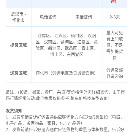
达）
武汉市 -
电话咨询
电话咨询
2-3天
怀化市
量大可免
江岸区、江汉区、硚口区、汉阳
费上门取
区、汉南区、蔡甸区、江夏区、黄
提货区域
货，不足
陂区、新洲区、武昌区、青山区、
需加提货
洪山区、东西湖区
费
偏远及郊
送货区域
怀化市（偏远地区及县城请咨询）
县请咨询
备注
：
(设备、搬家、搬厂、杂货)等价格例外需详细咨询，由于市
场行情经常波动,此价格表仅供参考,整车价格按车型议价！
发货须知
1．发货前请告诉好运吉通供应链怀化方向货物的类型如（电器、
电子产品、搬家物品、家且、化工产品等）。
2．发货前请告诉好运吉通供应链货物的重量与体积数量，告诉好