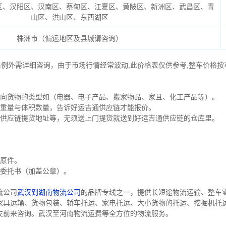
区、汉阳区、汉南区、蔡甸区、江夏区、黄陂区、新洲区、武昌区、青
山区、洪山区、东西湖区
株洲市（偏远地区及县城请咨询）
格例外需详细咨询，由于市场行情经常波动,此价格表仅供参考,整车价格按
方向货物的类型如（电器、电子产品、搬家物品、家且、化工产品等）。
的重量与体积数量，告诉好运吉通供应链才能报价。
通供应链提货地址等，无须送上门提货就送到好运吉通供应链的仓库里。
证原件。
货委托书（加盖公章）。
流公司
武汉到湖南物流公司
的品牌专线之一，提供长短途物流运输、整车
家具运输、货物包装、轿车托运、家电托运、大小货物的托运、挖掘机托
友前来咨询。武汉至河南物流运费等全方位的物流服务。