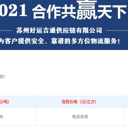
）
寻踪）
元/吨）
泡货价格（元/立方）
询
电话咨询