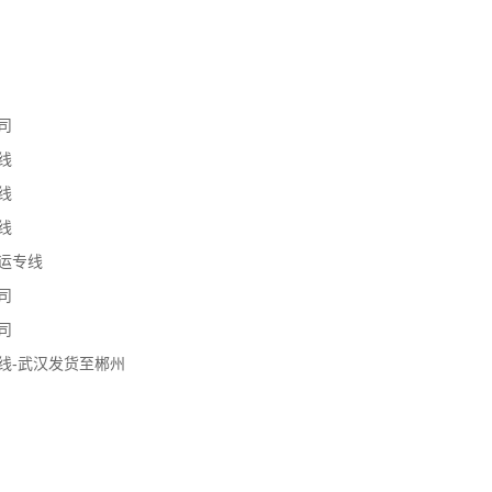
司
线
线
线
运专线
司
司
线-武汉发货至郴州