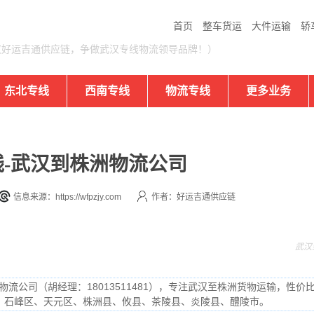
首页
整车货运
大件运输
轿
汉好运吉通供应链，争做武汉专线物流领导品牌！）
东北专线
西南专线
物流专线
更多业务
-武汉到株洲物流公司
信息来源：https://wfpzjy.com
作者：好运吉通供应链
武汉
流公司（胡经理：18013511481），专注武汉至株洲货物运输，性价
、石峰区、天元区、株洲县、攸县、茶陵县、炎陵县、醴陵市。