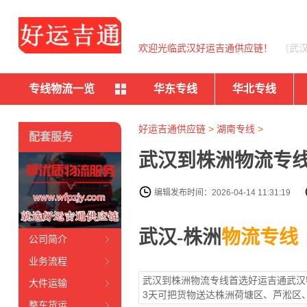
欢迎光临武汉好运吉通供应链！
（武
专线物流一览
华东专线
华北专线
好运吉通供应链
>
湖南专线
>
配套服务
武汉到株洲物流专线
编辑发布时间：2026-04-14 11:31:19
武汉-株洲
物流专线
公司简介
业务流程
武汉到株洲物流专线首选好运吉通武汉物
大件运输
3天可把货物送达株洲荷塘区、芦淞区
整车货运