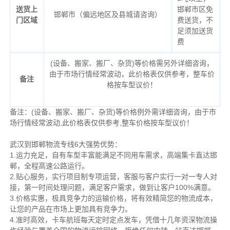
送货上
邯郸市区免
邯郸市（偏远地区及县城请咨询）
门区域
费送货，不
足须加送货
费
(设备、搬家、搬厂、杂货)等价格需另外详细咨询，
由于市场行情经常波动，此价格表仅供参考，整车价
备注
格按车型议价！
备注：(设备、搬家、搬厂、杂货)等价格例外需详细咨询，由于市
场行情经常波动,此价格表仅供参考,整车价格按车型议价！
武汉到邯郸物流专线6大强势优势：
1.运力充足，自有车型丰富能满足不同用车需求，高端集卡直达邯
郸，全程高速公路运行。
2.贴心服务，实行项目制专项运营，客服与客户实行一对一专人对
接，第一时间处理问题，满足客户需求，做到让客户100%满意。
3.价格实惠，极具竞争力的运输价格，将有效精简您的物流成本，
让您的产品在市场上更加具有竞争力。
4.准时高效，卡车航班每天定时定点发车，凭借十几年资深物流操