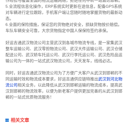
作经验与覆盖全国的物流运输网络，拒绝任何中转一站直达邯郸。
5.全流程信息化操作，ERP系统实时更新在途信息，配备GPS系统
对车辆进行定位跟踪，手机客户端让您随时随地掌握货物的最新动
态。
6.全面的保险措施，保证您的货物绝对安全，损缺货物按价赔偿。
车队车辆安全可靠，大宗货物指定中国人保保险签约承保。
好运吉通武汉物流公司主营武汉到各城市物流专线，是一家集武汉
整车运输公司、武汉零担物流公司、武汉大件运输公司、武汉仓储
配送公司、武汉轿车托运公司、武汉行李托运公司、武汉危险品运
输公司为一体的一站式武汉物流公司，天天发车，线线必达。
同时，好运吉通武汉物流公司为了方便广大客户从武汉到邯郸的不
同运输时效和物流成本要求，好运吉通供应链特推出
武汉到河北物
流公司
相关业务，以此降低从武汉到邯郸运输的物流成本，提高武
汉到邯郸的物流效率，以便为新老客户提供更加完善的从武汉到邯
郸的一站式优质物流服务！
相关文章