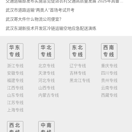
交通运输部发布实施意见促进农村交通高质量发展 2025年具备条件建制村基本通物流快递
武汉市道路运输“两类人”首场考试开考
武汉寄大件什么物流公司便宜？
武汉东湖新技术开发区冷链运输空地应急配送演练
华东
华北
东北
西南
专线
专线
专线
专线
浙江专线
北京专线
辽宁专线
重庆专线
安徽专线
天津专线
吉林专线
四川专线
福建专线
河北专线
黑龙江专线
贵州专线
江西专线
山西专线
云南专线
山东专线
内蒙古专线
西藏专线
江苏专线
上海专线
西北
中南