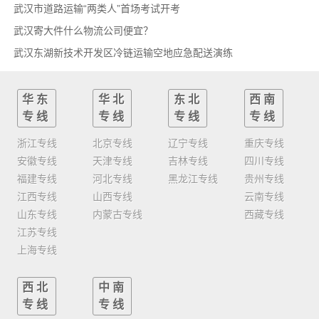
武汉市道路运输“两类人”首场考试开考
武汉寄大件什么物流公司便宜？
武汉东湖新技术开发区冷链运输空地应急配送演练
华东
华北
东北
西南
专线
专线
专线
专线
浙江专线
北京专线
辽宁专线
重庆专线
安徽专线
天津专线
吉林专线
四川专线
福建专线
河北专线
黑龙江专线
贵州专线
江西专线
山西专线
云南专线
山东专线
内蒙古专线
西藏专线
江苏专线
上海专线
西北
中南
专线
专线