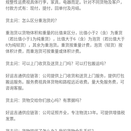
规整性运费视具体行李，家具，电器而定。针对不同货物及客户，
付款方式有：现付，提付，回单付及月结。
货主
问：怎么区分重泡货的？
重泡货以货物体积和重量的比值来区分，比值小于2（含）为重货
（若比值小于1为纯重货），比值大于6（含）为泡货（若比值大于
8为纯轻货），其余为重泡货。重货按重量计费，泡货（轻货）按
体积计费，而重泡货可按重量或体积计费。
货主
问：可以上门收货及送货上门吗？可以打包搬运吗？
好运吉通供应链
答：公司提供上门收货和送货上门服务，提供打包
搬运服务。服务费视具体货物和路程远近收费。量大免服务费，可
咨询客服。
货主
问：货物交给你们放心吗？有票据吗？
好运吉通供应链
答：公司证照齐全，专注物流13年。可提供增值税
发票。
货主
问：货物损坏了怎么办？我的货物会乱丢吗？