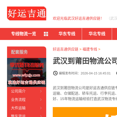
欢迎光临武汉好运吉通供应链！
（武
专线物流一览
华东专线
华北专线
好运吉通供应链
>
福建专线
>
配套服务
武汉到莆田物流公司
编辑发布时间：2026-04-15 16:45:01
武汉到莆田物流公司是好运吉通供应链
公司简介
运输、仓储配送、轿车托运、行李托运
好、15年物流运输经验打造武汉物流专
业务流程
大件运输
整车货运