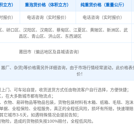
积立方）
重泡货价格（体积立方）
纯重货价格（重量公斤）
时报价）
电话咨询（实时报价）
电话咨询（实时报价）
区、硚口区、汉阳区、汉南区、蔡甸区、江夏区、黄陂区、新洲区、武
昌区、青山区、洪山区、东西湖区
莆田市（偏远地区及县城请咨询）
、搬厂、杂货)等价格需另外详细咨询，由于市场行情经常波动，此价格表
价！
送货上门、可车站自提，收货送货方式任由物流客户自行选择，方便快捷；
区，在大多数城市都有物流点；
家电、衣物、易碎物品等物品包装，货物包装材料有木箱、纸箱、毛毯、泡
保险单据、全程保险、全程服务，真正的全程低风险，损坏有所赔，快速理
，其它城市3-5天，如遇特殊情况会提前告知；
货物险，造成的货物损失按100%赔付，全程低风险。