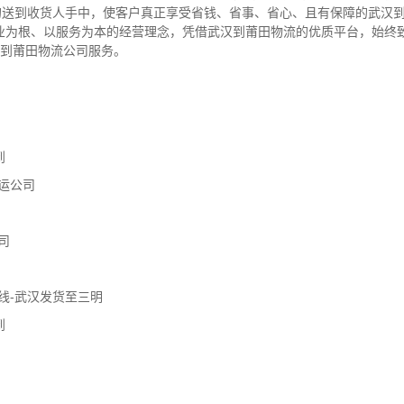
”的送到收货人手中，使客户真正享受省钱、省事、省心、且有保障的武汉
业为根、以服务为本的经营理念，凭借武汉到莆田物流的优质平台，始终
汉到莆田物流公司服务。
到
运公司
司
线-武汉发货至三明
到