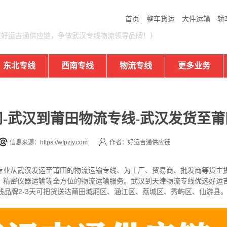
首页
整车货运
大件运输
轿
汉好运吉通供应链，争做武汉专线物流领导品牌！）
东北专线
西南专线
物流专线
更多业务
-武汉到莆田物流专线-武汉发货至莆
信息来源：https://wfpzjy.com
作者：好运吉通供应链
专业从武汉发运至莆田的物流运输专线、为工厂、贸易商、批发商等货主
、精密仪器运输等全方位的物流运输服务。武汉到天津物流专线优选好运吉
线品牌2-3天可把货送达莆田城厢区、涵江区、荔城区、秀屿区、仙游县