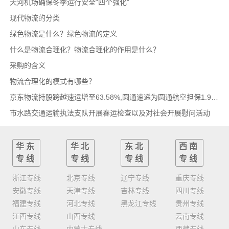
天河机场确保冬季运行安全“四个强化”
现代物流的分类
绿色物流是什么？绿色物流的定义
什么是物流合理化？物流合理化的作用是什么？
采购的含义
物流合理化的模式有哪些？
京东物流持股跨越速运增至63.58%,圆通速递为圆通航空担保1.9亿,安博中国牵手启橙中国,中通云
市水路交通运输执法支队开展春运检查以及对社会开展慰问活动
华东
华北
东北
西南
专线
专线
专线
专线
浙江专线
北京专线
辽宁专线
重庆专线
安徽专线
天津专线
吉林专线
四川专线
福建专线
河北专线
黑龙江专线
贵州专线
江西专线
山西专线
云南专线
山东专线
内蒙古专线
西藏专线