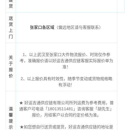
货
送
货
（偏远地区请与客服联系）
张家口各区域
上
门
1、以上武汉至张家口大件物流报价、时效仅作参
关
考，准确报价请以好运吉通供应链客服实际报价单为
于
准！
报
价
2、以上报价具有时效性，随季节变动或货物规格略
有浮动！
★ 好运吉通供应链有限公司所列运费为参考费用，普
温
通客户可电话「18013511481」咨询客服「胡先生」
馨
报价，月结客户以合同约定价格为准。
提
★如您想自行送货或提货，好运吉通供应链的地址是
示