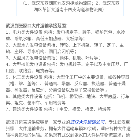
（1、武汉东西湖区九支沟捷龙物流园；2、武汉东西
湖区革新大道南十四支沟道和物流园
）
武汉到张家口大件运输承接范围：
1、电力类大件设备 包括：发电机定子、转子、锅炉汽包、水冷
壁、除氧水箱、高低压加热器、大板梁等；
2、大型水力发电设备包括：转轮、上下机架、转子、定子、主
轴、座环、导水机构、闸门启闭机等；
3、大型风力发电设备包括：筒体、机舱、叶片等；
4、大型核能发电设备包括：发电机转子、定子以及主变压器、厂
用变、联络变、电抗器等。
5、化工类大件设备 包括：大型化工厂中的主要设备，如各种容器
（槽、罐、釜等）、普通窑、塔器、反应器、换热器、普通干燥
器、蒸发器，反应炉、分离设备以及离子交换设备等 。
6、其他类大件设备 包括：飞机、桥梁板、地铁、大型房屋、行车
梁、坦克、装甲车、军用物资等
7、建筑类大件设备 包括：T字梁、横梁、桥梁、桥墩等。
武汉好运吉通供应链是一家专业的
武汉大件运输公司
，专注武汉至
张家口大件运输业务，拥有大件运输车辆30余辆，适应各种大件运
输种类货物的运输。如果您有武汉到张家口大件运输物流需求，请