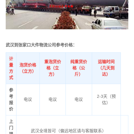
武汉到张家口大件物流公司参考价格：
计
重泡货价
纯重货价
运输时间
量
泡货价格
格（立
格（公
（几天到
方
（立方）
方）
斤）
达）
式
参
考
2-3天（预
电议
电议
电议
报
估）
价
上
门
武汉全境皆可（偏远地区请与客服联系）
提