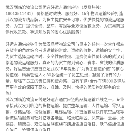
武汉到临沧物流公司优选好运吉通供应链（发货热线：
18013511481）,价格低时效快、服务好、15年物流运输经验打造
武汉物流专线品牌，为货主提供安全可靠，优质快捷的物流运输服
务、为工厂提供仓储、整车、零担等全方位运输服务、为贸易商提
供代收货款、等通知放货的省心优质服务！
好运吉通供应链作为武汉品牌物流公司与货主的任何一次合作都站
在货主的角度综合考虑运输的时效、运输的价格、运输的安全性，
为货主选择运输准时、安全性保障强、运费便宜性价比高的武汉到
临沧物流运输服务，真正的为货主做到省心、省事、省钱的优质服
务。好运吉通供应链立足武汉15年提出了“为货主创造价值”的核心
价值观、精英管理人才30多位统一了员工思想，凝聚了所有的力
量，增强了员工的责任感和使命感、自有车辆+合作车辆300多辆从
而更有效的保障了高效、准确、及时、快捷的优质物流服务的实
施！
武汉到临沧物流专线是好运吉通供应链的品牌运输路线之一，专业
承接武汉发到临沧的货物运输、提供整车运输、大件运输、零担运
输、仓储运输、设备运输、电梯运输、冷链运输及快件航空运输等
物流运输服务可辐射临沧各地区：临沧临翔区、凤庆县、云县、永
德县、镇康县、双江拉祜族佤族布朗族傣族自治县、耿马傣族佤族
自治县、沧源佤族自治县。