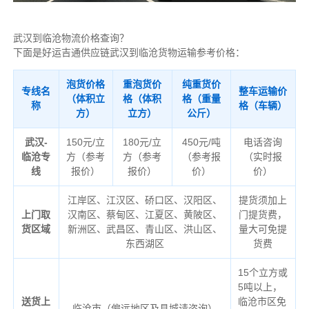
武汉到临沧物流价格查询？
下面是好运吉通供应链武汉到临沧货物运输参考价格：
泡货价格
重泡货价
纯重货价
专线名
整车运输价
（体积立
格（体积
格（重量
称
格（车辆）
方）
立方）
公斤）
武汉-
150元/立
180元/立
450元/吨
电话咨询
临沧专
方（参考
方（参考
（参考报
（实时报
线
报价）
报价）
价）
价）
江岸区、江汉区、硚口区、汉阳区、
提货须加上
上门取
汉南区、蔡甸区、江夏区、黄陂区、
门提货费，
货区域
新洲区、武昌区、青山区、洪山区、
量大可免提
东西湖区
货费
15个立方或
5吨以上，
送货上
临沧市区免
临沧市（偏远地区及县城请咨询）