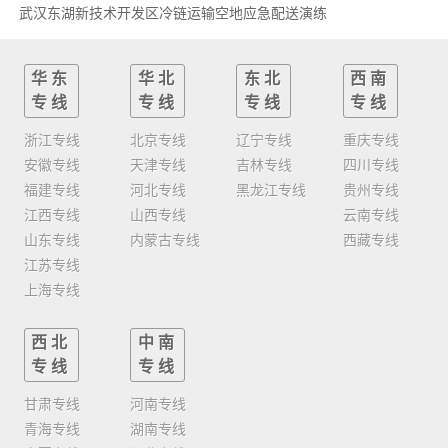
武汉东湖新技术开发区冷链运输空地应急配送演练
华东
华北
东北
西南
专线
专线
专线
专线
浙江专线
北京专线
辽宁专线
重庆专线
安徽专线
天津专线
吉林专线
四川专线
福建专线
河北专线
黑龙江专线
贵州专线
江西专线
山西专线
云南专线
山东专线
内蒙古专线
西藏专线
江苏专线
上海专线
西北
中南
专线
专线
甘肃专线
河南专线
青海专线
湖南专线