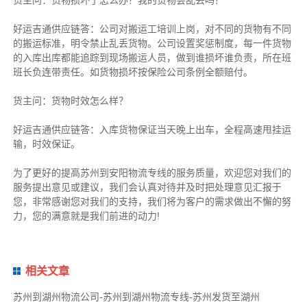
好运吉通供应链
答：公司对搬运工培训上岗，对不同的货物有不同
的搬运标准，明令禁止乱丢货物。公司设置奖惩制度，每一件货物
的入库出库都能追踪到现场搬运人员，做到谁损坏谁负责，所在班
班长负连带责任。如货物损坏按保险公司条例全额赔付。
货主
问：货物时效怎么样？
好运吉通供应链
答：入库货物保证当天晚上出车，全程高速甩挂运
输，时效保证。
为了更好的提高苏州到安阳物流专线的服务质量，欢迎您对我们的
服务提出意见或建议，我们会认真对待并及时把处理意见汇报于
您，非常感谢您对我们的支持，我们将为客户的需求做出不懈的努
力，您的满意就是我们前进的动力!
相关文章
苏州到湖州物流公司-苏州到湖州物流专线-苏州发货至湖州