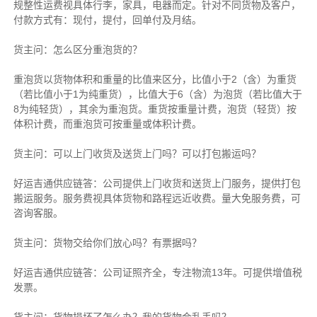
规整性运费视具体行李，家具，电器而定。针对不同货物及客户，
付款方式有：现付，提付，回单付及月结。
货主
问：怎么区分重泡货的？
重泡货以货物体积和重量的比值来区分，比值小于2（含）为重货
（若比值小于1为纯重货），比值大于6（含）为泡货（若比值大于
8为纯轻货），其余为重泡货。重货按重量计费，泡货（轻货）按
体积计费，而重泡货可按重量或体积计费。
货主
问：可以上门收货及送货上门吗？可以打包搬运吗？
好运吉通供应链
答：公司提供上门收货和送货上门服务，提供打包
搬运服务。服务费视具体货物和路程远近收费。量大免服务费，可
咨询客服。
货主
问：货物交给你们放心吗？有票据吗？
好运吉通供应链
答：公司证照齐全，专注物流13年。可提供增值税
发票。
货主
问：货物损坏了怎么办？我的货物会乱丢吗？