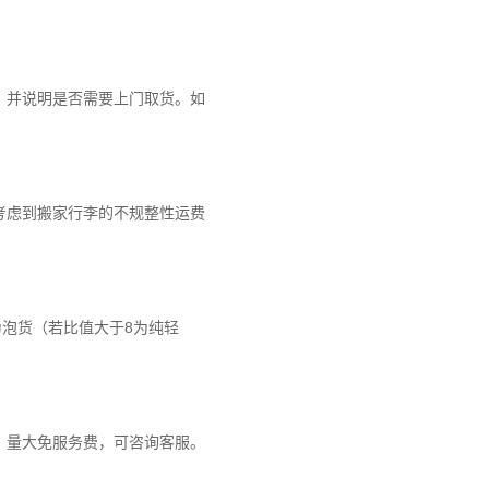
，并说明是否需要上门取货。如
考虑到搬家行李的不规整性运费
为泡货（若比值大于8为纯轻
。量大免服务费，可咨询客服。