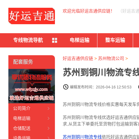
欢迎光临好运吉通供应链！
（好运吉
专线物流导航
电梯运输
整车运输
好运吉通供应链
>
苏州物流公司
>
配套服务
苏州到铜川物流专线
编辑发布时间：2026-04-16 12:50:53
苏州到铜川物流专线价格实惠每天发车保
公司简介
苏州到铜川物流专线优选好运吉通供应链（
电梯运输
求,从货主下单委托至货物打包运输到客
仓储配送
苏州到铜川物流专线
依托好运吉通供应
设备运输