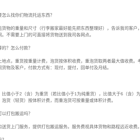
要怎么找你们物流托运东西？
运货物的重量和尺寸（行李搬家最好能先把东西整理好），告诉我司客户
间。不需要上门的可直接将货物送到我司各网点。
算的？怎么付款？
止地点，重货按重量计费，泡货按体积收费，重泡货取两者最大值收费。
同货物及客户，付款方式有：现付，提付，回单付及月结。
比值小于2（含）为重货（若比值小于1为纯重货），比值大于6（含）
，泡货（轻货）按体积计费，而重泡货可按重量或体积计费。
可以打包搬运吗？
和送货上门服务，提供打包搬运服务。服务费视具体货物和路程远近收费
吗？