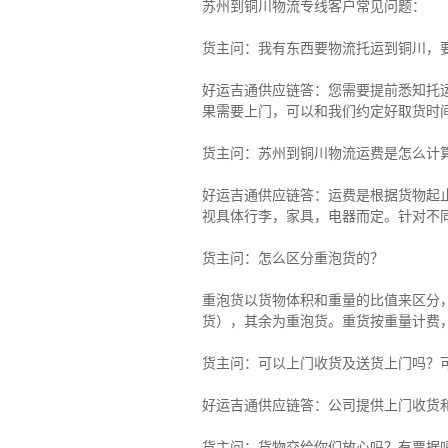
苏州到铜川物流专线客户常见问题：
货主问：我有东西要物流托运到铜川，
好运吉通供应链答：您需要提前悉知托
果需要上门，可以和我们约定好取货时
货主
问：苏州到铜川物流运费是怎么计
好运吉通供应链
答：运费是根据货物起
视具体行李，家具，电器而定。针对不
货主
问：怎么区分重泡货的？
重泡货以货物体积和重量的比值来区分，
货），其余为重泡货。重货按重量计费
货主
问：可以上门收货及送货上门吗？
好运吉通供应链
答：公司提供上门收货
货主
问：货物交给你们放心吗？有票据