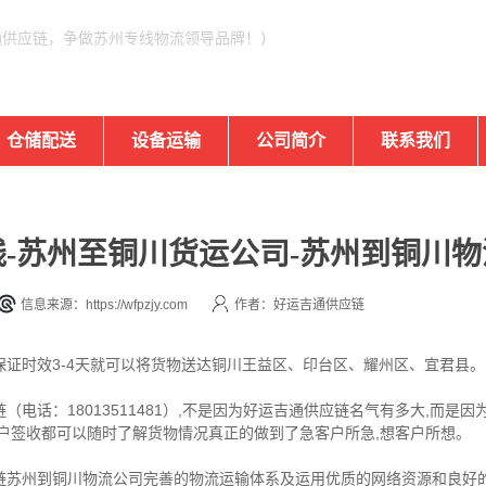
通供应链，争做苏州专线物流领导品牌！）
仓储配送
设备运输
公司简介
联系我们
-苏州至铜川货运公司-苏州到铜川物
信息来源：https://wfpzjy.com
作者：好运吉通供应链
证时效3-4天就可以将货物送达铜川王益区、印台区、耀州区、宜君县。
电话：18013511481）,不是因为好运吉通供应链名气有多大,而是
户签收都可以随时了解货物情况真正的做到了急客户所急,想客户所想。
链苏州到铜川物流公司完善的物流运输体系及运用优质的网络资源和良好