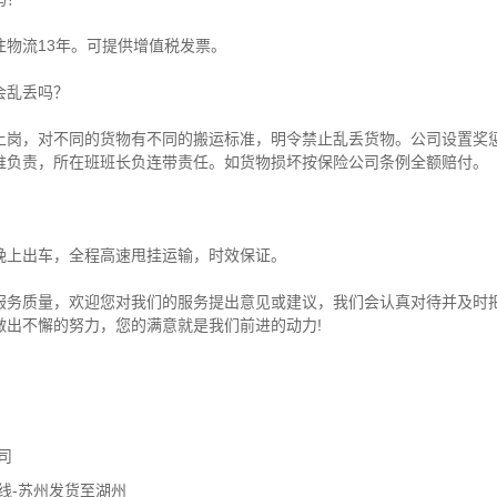
注物流13年。可提供增值税发票。
会乱丢吗？
上岗，对不同的货物有不同的搬运标准，明令禁止乱丢货物。公司设置奖
谁负责，所在班班长负连带责任。如货物损坏按保险公司条例全额赔付。
晚上出车，全程高速甩挂运输，时效保证。
服务质量，欢迎您对我们的服务提出意见或建议，我们会认真对待并及时
做出不懈的努力，您的满意就是我们前进的动力!
司
线-苏州发货至湖州