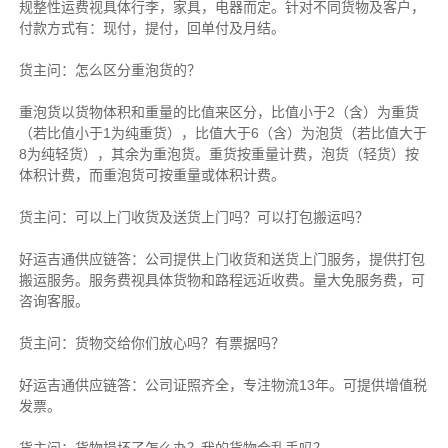
规整性运费视具体行李，家具，电器而定。针对不同货物及客户，
付款方式有：现付，提付，回单付及月结。
货主
问：怎么区分重泡货的？
重泡货以货物体积和重量的比值来区分，比值小于2（含）为重货
（若比值小于1为纯重货），比值大于6（含）为泡货（若比值大于
8为纯轻货），其余为重泡货。重货按重量计费，泡货（轻货）按
体积计费，而重泡货可按重量或体积计费。
货主
问：可以上门收货及送货上门吗？可以打包搬运吗？
好运吉通供应链
答：公司提供上门收货和送货上门服务，提供打包
搬运服务。服务费视具体货物和路程远近收费。量大免服务费，可
咨询客服。
货主
问：货物交给你们放心吗？有票据吗？
好运吉通供应链
答：公司证照齐全，专注物流13年。可提供增值税
发票。
货主
问：货物损坏了怎么办？我的货物会乱丢吗？