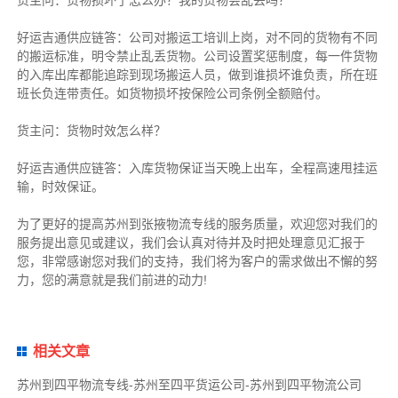
好运吉通供应链
答：公司对搬运工培训上岗，对不同的货物有不同
的搬运标准，明令禁止乱丢货物。公司设置奖惩制度，每一件货物
的入库出库都能追踪到现场搬运人员，做到谁损坏谁负责，所在班
班长负连带责任。如货物损坏按保险公司条例全额赔付。
货主
问：货物时效怎么样？
好运吉通供应链
答：入库货物保证当天晚上出车，全程高速甩挂运
输，时效保证。
为了更好的提高苏州到张掖物流专线的服务质量，欢迎您对我们的
服务提出意见或建议，我们会认真对待并及时把处理意见汇报于
您，非常感谢您对我们的支持，我们将为客户的需求做出不懈的努
力，您的满意就是我们前进的动力!
相关文章
苏州到四平物流专线-苏州至四平货运公司-苏州到四平物流公司