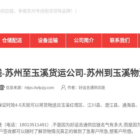
通供应链，争做苏州专线物流领导品牌！）
仓储配送
设备运输
公司简介
联系我们
-苏州至玉溪货运公司-苏州到玉溪物
信息来源：https://wfpzjy.com
作者：好运吉通供应链
保证时效4-5天就可以将货物送达玉溪红塔区、江川县、澄江县、通海县
电话：18013511481）,不是因为好运吉通供应链名气有多大,而是
户签收都可以随时了解货物情况真正的做到了急客户所急,想客户所想。