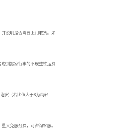
，并说明是否需要上门取货。如
考虑到搬家行李的不规整性运费
为泡货（若比值大于8为纯轻
。量大免服务费，可咨询客服。