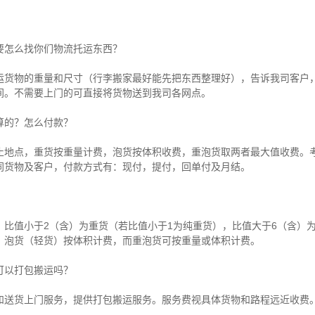
要怎么找你们物流托运东西？
运货物的重量和尺寸（行李搬家最好能先把东西整理好），告诉我司客户
间。不需要上门的可直接将货物送到我司各网点。
算的？怎么付款？
止地点，重货按重量计费，泡货按体积收费，重泡货取两者最大值收费。
同货物及客户，付款方式有：现付，提付，回单付及月结。
比值小于2（含）为重货（若比值小于1为纯重货），比值大于6（含）
，泡货（轻货）按体积计费，而重泡货可按重量或体积计费。
可以打包搬运吗？
和送货上门服务，提供打包搬运服务。服务费视具体货物和路程远近收费