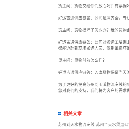
货主
问：货物交给你们放心吗？有票据
好运吉通供应链
答：公司证照齐全，专
货主
问：货物损坏了怎么办？我的货物
好运吉通供应链
答：公司对搬运工培训
都能追踪到现场搬运人员，做到谁损坏
货主
问：货物时效怎么样？
好运吉通供应链
答：入库货物保证当天
为了更好的提高苏州到玉溪物流专线的
您对我们的支持，我们将为客户的需求
相关文章
苏州到天水物流专线-苏州至天水货运公