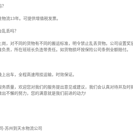
吗？
注物流13年。可提供增值税发票。
会乱丢吗？
上岗，对不同的货物有不同的搬运标准，明令禁止乱丢货物。公司设置奖
谁负责，所在班班长负连带责任。如货物损坏按保险公司条例全额赔付。
晚上出车，全程高速甩挂运输，时效保证。
服务质量，欢迎您对我们的服务提出意见或建议，我们会认真对待并及时
做出不懈的努力，您的满意就是我们前进的动力!
司-苏州到天水物流公司