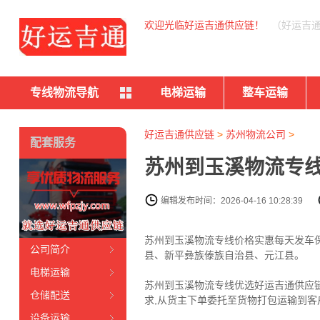
欢迎光临好运吉通供应链！
（好运吉
专线物流导航
电梯运输
整车运输
好运吉通供应链
>
苏州物流公司
>
配套服务
苏州到玉溪物流专线
编辑发布时间：2026-04-16 10:28:39
苏州到玉溪物流专线价格实惠每天发车
公司简介
县、新平彝族傣族自治县、元江县。
电梯运输
苏州到玉溪物流专线优选好运吉通供应链（
仓储配送
求,从货主下单委托至货物打包运输到客
设备运输