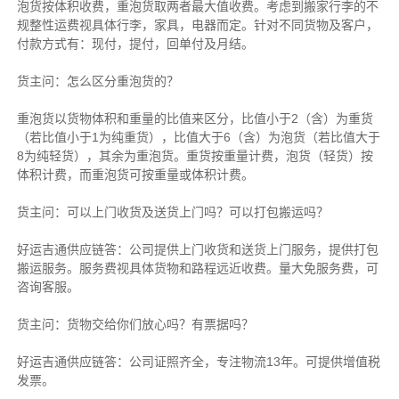
泡货按体积收费，重泡货取两者最大值收费。考虑到搬家行李的不
规整性运费视具体行李，家具，电器而定。针对不同货物及客户，
付款方式有：现付，提付，回单付及月结。
货主
问：怎么区分重泡货的？
重泡货以货物体积和重量的比值来区分，比值小于2（含）为重货
（若比值小于1为纯重货），比值大于6（含）为泡货（若比值大于
8为纯轻货），其余为重泡货。重货按重量计费，泡货（轻货）按
体积计费，而重泡货可按重量或体积计费。
货主
问：可以上门收货及送货上门吗？可以打包搬运吗？
好运吉通供应链
答：公司提供上门收货和送货上门服务，提供打包
搬运服务。服务费视具体货物和路程远近收费。量大免服务费，可
咨询客服。
货主
问：货物交给你们放心吗？有票据吗？
好运吉通供应链
答：公司证照齐全，专注物流13年。可提供增值税
发票。