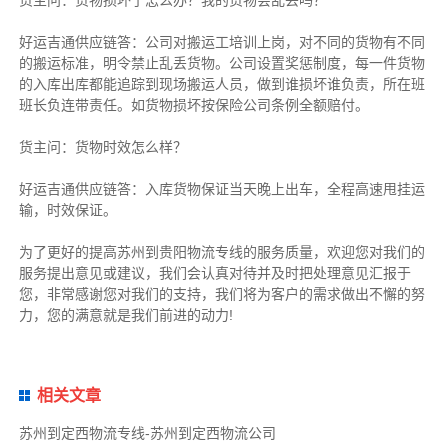
好运吉通供应链
答：公司对搬运工培训上岗，对不同的货物有不同
的搬运标准，明令禁止乱丢货物。公司设置奖惩制度，每一件货物
的入库出库都能追踪到现场搬运人员，做到谁损坏谁负责，所在班
班长负连带责任。如货物损坏按保险公司条例全额赔付。
货主
问：货物时效怎么样？
好运吉通供应链
答：入库货物保证当天晚上出车，全程高速甩挂运
输，时效保证。
为了更好的提高苏州到贵阳物流专线的服务质量，欢迎您对我们的
服务提出意见或建议，我们会认真对待并及时把处理意见汇报于
您，非常感谢您对我们的支持，我们将为客户的需求做出不懈的努
力，您的满意就是我们前进的动力!
相关文章
苏州到定西物流专线-苏州到定西物流公司