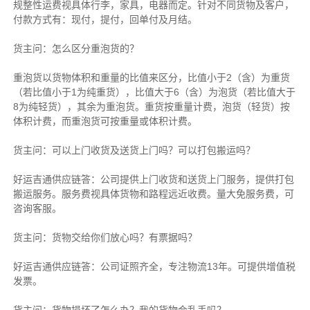
规整性运费视具体行李，家具，电器而定。针对不同货物及客户，
付款方式有：现付，提付，回单付及月结。
货主
问：怎么区分重泡货的？
重泡货以货物体积和重量的比值来区分，比值小于2（含）为重货
（若比值小于1为纯重货），比值大于6（含）为泡货（若比值大于
8为纯轻货），其余为重泡货。重货按重量计费，泡货（轻货）按
体积计费，而重泡货可按重量或体积计费。
货主
问：可以上门收货及送货上门吗？可以打包搬运吗？
好运吉通供应链
答：公司提供上门收货和送货上门服务，提供打包
搬运服务。服务费视具体货物和路程远近收费。量大免服务费，可
咨询客服。
货主
问：货物交给你们放心吗？有票据吗？
好运吉通供应链
答：公司证照齐全，专注物流13年。可提供增值税
发票。
货主
问：货物损坏了怎么办？我的货物会乱丢吗？