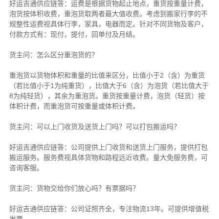
好运吉通供应链
答：运费是根据货物起止地点，重货按重量计费，
泡货按体积收费，重泡货取两者最大值收费。考虑到搬家行李的不
规整性运费视具体行李，家具，电器而定。针对不同货物及客户，
付款方式有：现付，提付，回单付及月结。
货主
问：怎么区分重泡货的？
重泡货以货物体积和重量的比值来区分，比值小于2（含）为重货
（若比值小于1为纯重货），比值大于6（含）为泡货（若比值大于
8为纯轻货），其余为重泡货。重货按重量计费，泡货（轻货）按
体积计费，而重泡货可按重量或体积计费。
货主
问：可以上门收货及送货上门吗？可以打包搬运吗？
好运吉通供应链
答：公司提供上门收货和送货上门服务，提供打包
搬运服务。服务费视具体货物和路程远近收费。量大免服务费，可
咨询客服。
货主
问：货物交给你们放心吗？有票据吗？
好运吉通供应链
答：公司证照齐全，专注物流13年。可提供增值税
发票。