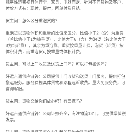
规整性运费视具体行李，家具，电器而定。针对不同货物及客户，
付款方式有：现付，提付，回单付及月结。
货主
问：怎么区分重泡货的？
重泡货以货物体积和重量的比值来区分，比值小于2（含）为重货
（若比值小于1为纯重货），比值大于6（含）为泡货（若比值大于
8为纯轻货），其余为重泡货。重货按重量计费，泡货（轻货）按
体积计费，而重泡货可按重量或体积计费。
货主
问：可以上门收货及送货上门吗？可以打包搬运吗？
好运吉通供应链
答：公司提供上门收货和送货上门服务，提供打包
搬运服务。服务费视具体货物和路程远近收费。量大免服务费，可
咨询客服。
货主
问：货物交给你们放心吗？有票据吗？
好运吉通供应链
答：公司证照齐全，专注物流13年。可提供增值税
发票。
货主
问：货物损坏了怎么办？我的货物会乱丢吗？