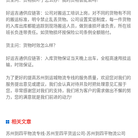
好运吉通供应链
答：公司对搬运工培训上岗，对不同的货物有不同
的搬运标准，明令禁止乱丢货物。公司设置奖惩制度，每一件货物
的入库出库都能追踪到现场搬运人员，做到谁损坏谁负责，所在班
班长负连带责任。如货物损坏按保险公司条例全额赔付。
货主
问：货物时效怎么样？
好运吉通供应链
答：入库货物保证当天晚上出车，全程高速甩挂运
输，时效保证。
为了更好的提高苏州到运城物流专线的服务质量，欢迎您对我们的
服务提出意见或建议，我们会认真对待并及时把处理意见汇报于
您，非常感谢您对我们的支持，我们将为客户的需求做出不懈的努
力，您的满意就是我们前进的动力!
相关文章
苏州到四平物流专线-苏州至四平货运公司-苏州到四平物流公司