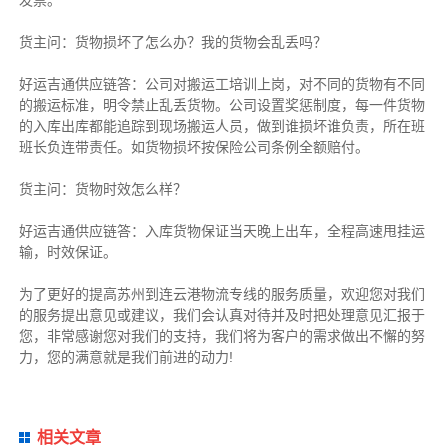
货主
问：货物损坏了怎么办？我的货物会乱丢吗？
好运吉通供应链
答：公司对搬运工培训上岗，对不同的货物有不同
的搬运标准，明令禁止乱丢货物。公司设置奖惩制度，每一件货物
的入库出库都能追踪到现场搬运人员，做到谁损坏谁负责，所在班
班长负连带责任。如货物损坏按保险公司条例全额赔付。
货主
问：货物时效怎么样？
好运吉通供应链
答：入库货物保证当天晚上出车，全程高速甩挂运
输，时效保证。
为了更好的提高苏州到连云港物流专线的服务质量，欢迎您对我们
的服务提出意见或建议，我们会认真对待并及时把处理意见汇报于
您，非常感谢您对我们的支持，我们将为客户的需求做出不懈的努
力，您的满意就是我们前进的动力!
相关文章