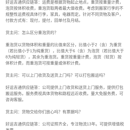
好运吉通供应链
答：运费是根据货物起止地点，重货按重量计费，
泡货按体积收费，重泡货取两者最大值收费。考虑到搬家行李的不
规整性运费视具体行李，家具，电器而定。针对不同货物及客户，
付款方式有：现付，提付，回单付及月结。
货主
问：怎么区分重泡货的？
重泡货以货物体积和重量的比值来区分，比值小于2（含）为重货
（若比值小于1为纯重货），比值大于6（含）为泡货（若比值大于
8为纯轻货），其余为重泡货。重货按重量计费，泡货（轻货）按
体积计费，而重泡货可按重量或体积计费。
货主
问：可以上门收货及送货上门吗？可以打包搬运吗？
好运吉通供应链
答：公司提供上门收货和送货上门服务，提供打包
搬运服务。服务费视具体货物和路程远近收费。量大免服务费，可
咨询客服。
货主
问：货物交给你们放心吗？有票据吗？
好运吉通供应链
答：公司证照齐全，专注物流13年。可提供增值税
发票。