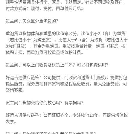
规整性运费视具体行李，家具，电器而定。针对不同货物及客户，
付款方式有：现付，提付，回单付及月结。
货主
问：怎么区分重泡货的？
重泡货以货物体积和重量的比值来区分，比值小于2（含）为重货
（若比值小于1为纯重货），比值大于6（含）为泡货（若比值大于
8为纯轻货），其余为重泡货。重货按重量计费，泡货（轻货）按
体积计费，而重泡货可按重量或体积计费。
货主
问：可以上门收货及送货上门吗？可以打包搬运吗？
好运吉通供应链
答：公司提供上门收货和送货上门服务，提供打包
搬运服务。服务费视具体货物和路程远近收费。量大免服务费，可
咨询客服。
货主
问：货物交给你们放心吗？有票据吗？
好运吉通供应链
答：公司证照齐全，专注物流13年。可提供增值税
发票。
货主
问：货物损坏了怎么办？我的货物会乱丢吗？