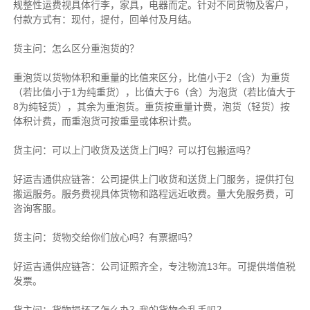
规整性运费视具体行李，家具，电器而定。针对不同货物及客户，
付款方式有：现付，提付，回单付及月结。
货主
问：怎么区分重泡货的？
重泡货以货物体积和重量的比值来区分，比值小于2（含）为重货
（若比值小于1为纯重货），比值大于6（含）为泡货（若比值大于
8为纯轻货），其余为重泡货。重货按重量计费，泡货（轻货）按
体积计费，而重泡货可按重量或体积计费。
货主
问：可以上门收货及送货上门吗？可以打包搬运吗？
好运吉通供应链
答：公司提供上门收货和送货上门服务，提供打包
搬运服务。服务费视具体货物和路程远近收费。量大免服务费，可
咨询客服。
货主
问：货物交给你们放心吗？有票据吗？
好运吉通供应链
答：公司证照齐全，专注物流13年。可提供增值税
发票。
货主
问：货物损坏了怎么办？我的货物会乱丢吗？