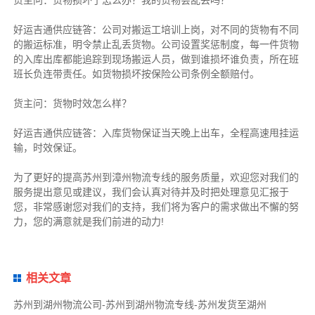
好运吉通供应链
答：公司对搬运工培训上岗，对不同的货物有不同
的搬运标准，明令禁止乱丢货物。公司设置奖惩制度，每一件货物
的入库出库都能追踪到现场搬运人员，做到谁损坏谁负责，所在班
班长负连带责任。如货物损坏按保险公司条例全额赔付。
货主
问：货物时效怎么样？
好运吉通供应链
答：入库货物保证当天晚上出车，全程高速甩挂运
输，时效保证。
为了更好的提高苏州到漳州物流专线的服务质量，欢迎您对我们的
服务提出意见或建议，我们会认真对待并及时把处理意见汇报于
您，非常感谢您对我们的支持，我们将为客户的需求做出不懈的努
力，您的满意就是我们前进的动力!
相关文章
苏州到湖州物流公司-苏州到湖州物流专线-苏州发货至湖州