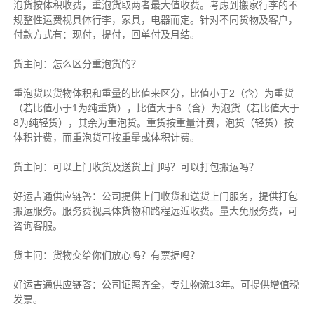
泡货按体积收费，重泡货取两者最大值收费。考虑到搬家行李的不
规整性运费视具体行李，家具，电器而定。针对不同货物及客户，
付款方式有：现付，提付，回单付及月结。
货主
问：怎么区分重泡货的？
重泡货以货物体积和重量的比值来区分，比值小于2（含）为重货
（若比值小于1为纯重货），比值大于6（含）为泡货（若比值大于
8为纯轻货），其余为重泡货。重货按重量计费，泡货（轻货）按
体积计费，而重泡货可按重量或体积计费。
货主
问：可以上门收货及送货上门吗？可以打包搬运吗？
好运吉通供应链
答：公司提供上门收货和送货上门服务，提供打包
搬运服务。服务费视具体货物和路程远近收费。量大免服务费，可
咨询客服。
货主
问：货物交给你们放心吗？有票据吗？
好运吉通供应链
答：公司证照齐全，专注物流13年。可提供增值税
发票。