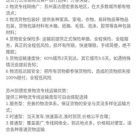
送货方式任由物流客户自行选择，方便快捷；
2.物流专线网络广：苏州直达德宏景各地区，在大多数城市都有物
流点；
3.物流货物包装好: 提供各种家具、家电、衣物、易碎物品等物品
包装，货物包装材料有木箱、纸箱、毛毯、泡沫、胶带等各种包装
材料；
4.货物安全保险多: 运输前提供正式保险单据、全程保险、全程服
务，真正的全程低风险，损坏有所赔，快速理赔，手续简便，绝不
推脱；
5.货物运输速度快：60%城市2天到达，其它城市3-5天，如遇特殊
情况会提前告知；
6.物流抵达超安全：把所有货物都参保货物险，造成的货物损失按
100%赔付，全程低风险.
苏州到德宏景物流专线运输优势：
提供三种物流专线运输类型可自由搭配选择
1.服务型：完善的物流体系，保证货物的安全与灵活多样化运输方
式；
2.时速型：当天发车,快速直达,准时到货,价格公平合理；
3.普通型：覆盖面广,专线网络全，到达地点多，价格相对便宜，适
合各种普通货物运输.