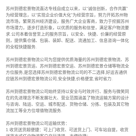
苏州到德宏景物流直达专线自成立以来，以“诚信创新，合作共赢”
为经营理念，以“实现企业价值大化”为经营宗旨，努力开拓苏州物
流市场，繁荣苏州经济建设，服务广大企业客商，致力于挖掘苏州
市场潜力，逐步打造形象，以优质的服务和信誉，满足客户物流要
求.公司本着信誉至上的服务宗旨，以安全、快捷、价廉的经营原
则，提供集仓储、包装、装卸、配送、流通加工、信息咨询一体化
的全程快捷服务.
苏州到德宏景物流公司为您提供优质海量的苏州到德宏景物流、苏
州到德宏景货运、苏州到德宏景空运、苏州到德宏景仓储等物流全
方位服务,是您选择苏州到德宏景物流公司的不二选择,好运吉通供
应链苏州到德宏景物流公司,安全快捷,价格便宜,省时省力.
苏州到德宏景物流公司始终坚持以安全与时效并行、服务与微笑同
在的先进理念不断发展壮大、营业范围涵盖了物流运输方案的设计
与咨询、陆运、空运、城市配送、货物仓储、分拣、包装及其它物
流加工等全方位增值物流服务.
苏州到德宏景物流公司运输优势：
1.收货送货超便捷：可上门收货、可送货上门、可车站自提，收货