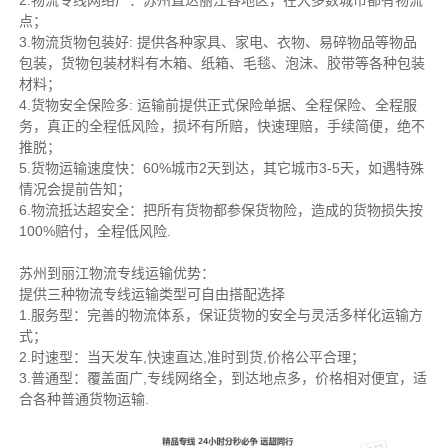
2.物流专线网络广：苏州直达丽江各地区，在大多数城市都有物流
点；
3.物流货物包装好: 提供各种家具、家电、衣物、易碎物品等物品
包装，货物包装材料有木箱、纸箱、毛毯、泡沫、胶带等各种包装
材料；
4.货物安全保险多: 运输前提供正式保险单据、全程保险、全程服
务，真正的全程低风险，损坏有所赔，快速理赔，手续简便，绝不
推脱；
5.货物运输速度快：60%城市2天到达，其它城市3-5天，如遇特殊
情况会提前告知；
6.物流抵达超安全：把所有货物都参保货物险，造成的货物损失按
100%赔付，全程低风险.
苏州到丽江物流专线运输优势：
提供三种物流专线运输类型可自由搭配选择
1.服务型：完善的物流体系，保证货物的安全与灵活多样化运输方
式；
2.时速型：当天发车,快速直达,准时到货,价格公平合理；
3.普通型：覆盖面广,专线网络全，到达地点多，价格相对便宜，适
合各种普通货物运输.