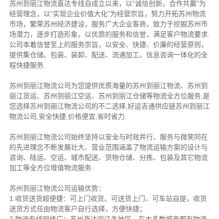
苏州到丽江物流直达专线自成立以来，以“诚信创新，合作共赢”为
经营理念，以“实现企业价值大化”为经营宗旨，努力开拓苏州物流
市场，繁荣苏州经济建设，服务广大企业客商，致力于挖掘苏州市
场潜力，逐步打造形象，以优质的服务和信誉，满足客户物流要求.
公司本着信誉至上的服务宗旨，以安全、快捷、价廉的经营原则，
提供集仓储、包装、装卸、配送、流通加工、信息咨询一体化的全
程快捷服务.
苏州到丽江物流公司为您提供优质海量的苏州到丽江物流、苏州到
丽江货运、苏州到丽江空运、苏州到丽江仓储等物流全方位服务,是
您选择苏州到丽江物流公司的不二选择,好运吉通供应链苏州到丽江
物流公司,安全快捷,价格便宜,省时省力.
苏州到丽江物流公司始终坚持以安全与时效并行、服务与微笑同在
的先进理念不断发展壮大、营业范围涵盖了物流运输方案的设计与
咨询、陆运、空运、城市配送、货物仓储、分拣、包装及其它物流
加工等全方位增值物流服务.
苏州到丽江物流公司运输优势：
1.收货送货超便捷：可上门收货、可送货上门、可车站自提，收货
送货方式任由物流客户自行选择，方便快捷；