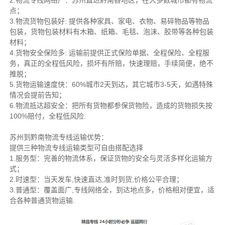
2.物流专线网络广：苏州直达黔南各地区，在大多数城市都有物流
点；
3.物流货物包装好: 提供各种家具、家电、衣物、易碎物品等物品
包装，货物包装材料有木箱、纸箱、毛毯、泡沫、胶带等各种包装
材料；
4.货物安全保险多: 运输前提供正式保险单据、全程保险、全程服
务，真正的全程低风险，损坏有所赔，快速理赔，手续简便，绝不
推脱；
5.货物运输速度快：60%城市2天到达，其它城市3-5天，如遇特殊
情况会提前告知；
6.物流抵达超安全：把所有货物都参保货物险，造成的货物损失按
100%赔付，全程低风险.
苏州到黔南物流专线运输优势：
提供三种物流专线运输类型可自由搭配选择
1.服务型：完善的物流体系，保证货物的安全与灵活多样化运输方
式；
2.时速型：当天发车,快速直达,准时到货,价格公平合理；
3.普通型：覆盖面广,专线网络全，到达地点多，价格相对便宜，适
合各种普通货物运输.