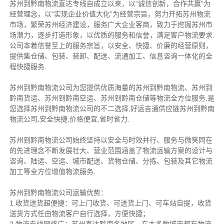
苏州到黔南物流直达专线自成立以来，以“诚信创新，合作共赢”为
经营理念，以“实现企业价值大化”为经营宗旨，努力开拓苏州物流
市场，繁荣苏州经济建设，服务广大企业客商，致力于挖掘苏州市
场潜力，逐步打造形象，以优质的服务和信誉，满足客户物流要求.
公司本着信誉至上的服务宗旨，以安全、快捷、价廉的经营原则，
提供集仓储、包装、装卸、配送、流通加工、信息咨询一体化的全
程快捷服务.
苏州到黔南物流公司为您提供优质海量的苏州到黔南物流、苏州到
黔南货运、苏州到黔南空运、苏州到黔南仓储等物流全方位服务,是
您选择苏州到黔南物流公司的不二选择,好运吉通供应链苏州到黔南
物流公司,安全快捷,价格便宜,省时省力.
苏州到黔南物流公司始终坚持以安全与时效并行、服务与微笑同在
的先进理念不断发展壮大、营业范围涵盖了物流运输方案的设计与
咨询、陆运、空运、城市配送、货物仓储、分拣、包装及其它物流
加工等全方位增值物流服务.
苏州到黔南物流公司运输优势：
1.收货送货超便捷：可上门收货、可送货上门、可车站自提，收货
送货方式任由物流客户自行选择，方便快捷；