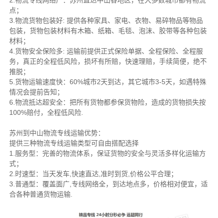
2.物流专线网络广：苏州直达中山各地区，在大多数城市都有物流
点；
3.物流货物包装好: 提供各种家具、家电、衣物、易碎物品等物品
包装，货物包装材料有木箱、纸箱、毛毯、泡沫、胶带等各种包装
材料；
4.货物安全保险多: 运输前提供正式保险单据、全程保险、全程服
务，真正的全程低风险，损坏有所赔，快速理赔，手续简便，绝不
推脱；
5.货物运输速度快：60%城市2天到达，其它城市3-5天，如遇特殊
情况会提前告知；
6.物流抵达超安全：把所有货物都参保货物险，造成的货物损失按
100%赔付，全程低风险.
苏州到中山物流专线运输优势：
提供三种物流专线运输类型可自由搭配选择
1.服务型：完善的物流体系，保证货物的安全与灵活多样化运输方
式；
2.时速型：当天发车,快速直达,准时到货,价格公平合理；
3.普通型：覆盖面广,专线网络全，到达地点多，价格相对便宜，适
合各种普通货物运输.