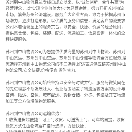
苏州到中山物流直达专线自成立以来，以“诚信创新，合作共赢”为
经营理念，以“实现企业价值大化”为经营宗旨，努力开拓苏州物流
市场，繁荣苏州经济建设，服务广大企业客商，致力于挖掘苏州市
场潜力，逐步打造形象，以优质的服务和信誉，满足客户物流要求.
公司本着信誉至上的服务宗旨，以安全、快捷、价廉的经营原则，
提供集仓储、包装、装卸、配送、流通加工、信息咨询一体化的全
程快捷服务.
苏州到中山物流公司为您提供优质海量的苏州到中山物流、苏州到
中山货运、苏州到中山空运、苏州到中山仓储等物流全方位服务,是
您选择苏州到中山物流公司的不二选择,好运吉通供应链苏州到中山
物流公司,安全快捷,价格便宜,省时省力.
苏州到中山物流公司始终坚持以安全与时效并行、服务与微笑同在
的先进理念不断发展壮大、营业范围涵盖了物流运输方案的设计与
咨询、陆运、空运、城市配送、货物仓储、分拣、包装及其它物流
加工等全方位增值物流服务.
苏州到中山物流公司运输优势：
1.收货送货超便捷：可上门收货、可送货上门、可车站自提，收货
送货方式任由物流客户自行选择，方便快捷；