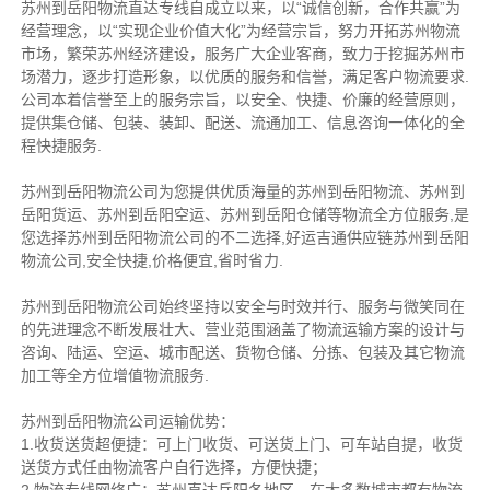
苏州到岳阳物流直达专线自成立以来，以“诚信创新，合作共赢”为
经营理念，以“实现企业价值大化”为经营宗旨，努力开拓苏州物流
市场，繁荣苏州经济建设，服务广大企业客商，致力于挖掘苏州市
场潜力，逐步打造形象，以优质的服务和信誉，满足客户物流要求.
公司本着信誉至上的服务宗旨，以安全、快捷、价廉的经营原则，
提供集仓储、包装、装卸、配送、流通加工、信息咨询一体化的全
程快捷服务.
苏州到岳阳物流公司为您提供优质海量的苏州到岳阳物流、苏州到
岳阳货运、苏州到岳阳空运、苏州到岳阳仓储等物流全方位服务,是
您选择苏州到岳阳物流公司的不二选择,好运吉通供应链苏州到岳阳
物流公司,安全快捷,价格便宜,省时省力.
苏州到岳阳物流公司始终坚持以安全与时效并行、服务与微笑同在
的先进理念不断发展壮大、营业范围涵盖了物流运输方案的设计与
咨询、陆运、空运、城市配送、货物仓储、分拣、包装及其它物流
加工等全方位增值物流服务.
苏州到岳阳物流公司运输优势：
1.收货送货超便捷：可上门收货、可送货上门、可车站自提，收货
送货方式任由物流客户自行选择，方便快捷；