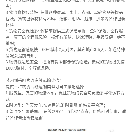
2.物流专线网络广：苏州直达岳阳各地区，在大多数城市都有物流
点；
3.物流货物包装好: 提供各种家具、家电、衣物、易碎物品等物品
包装，货物包装材料有木箱、纸箱、毛毯、泡沫、胶带等各种包装
材料；
4.货物安全保险多: 运输前提供正式保险单据、全程保险、全程服
务，真正的全程低风险，损坏有所赔，快速理赔，手续简便，绝不
推脱；
5.货物运输速度快：60%城市2天到达，其它城市3-5天，如遇特殊
情况会提前告知；
6.物流抵达超安全：把所有货物都参保货物险，造成的货物损失按
100%赔付，全程低风险.
苏州到岳阳物流专线运输优势：
提供三种物流专线运输类型可自由搭配选择
1.服务型：完善的物流体系，保证货物的安全与灵活多样化运输方
式；
2.时速型：当天发车,快速直达,准时到货,价格公平合理；
3.普通型：覆盖面广,专线网络全，到达地点多，价格相对便宜，适
合各种普通货物运输.