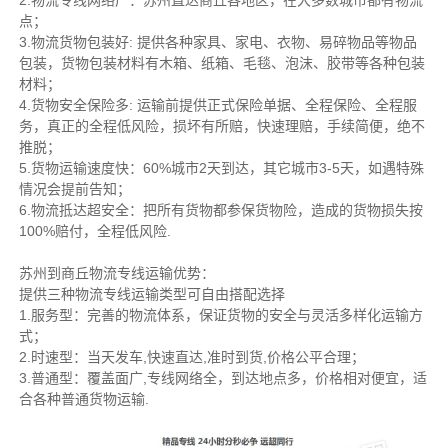
2.物流专线网络广：苏州直达商丘各地区，在大多数城市都有物流
点；
3.物流货物包装好: 提供各种家具、家电、衣物、易碎物品等物品
包装，货物包装材料有木箱、纸箱、毛毯、泡沫、胶带等各种包装
材料；
4.货物安全保险多: 运输前提供正式保险单据、全程保险、全程服
务，真正的全程低风险，损坏有所赔，快速理赔，手续简便，绝不
推脱；
5.货物运输速度快：60%城市2天到达，其它城市3-5天，如遇特殊
情况会提前告知；
6.物流抵达超安全：把所有货物都参保货物险，造成的货物损失按
100%赔付，全程低风险.
苏州到商丘物流专线运输优势：
提供三种物流专线运输类型可自由搭配选择
1.服务型：完善的物流体系，保证货物的安全与灵活多样化运输方
式；
2.时速型：当天发车,快速直达,准时到货,价格公平合理；
3.普通型：覆盖面广,专线网络全，到达地点多，价格相对便宜，适
合各种普通货物运输.