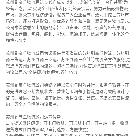
苏州到商丘物流直达专线自成立以来，以“诚信创新，合作共赢”为
经营理念，以“实现企业价值大化”为经营宗旨，努力开拓苏州物流
市场，繁荣苏州经济建设，服务广大企业客商，致力于挖掘苏州市
场潜力，逐步打造形象，以优质的服务和信誉，满足客户物流要求.
公司本着信誉至上的服务宗旨，以安全、快捷、价廉的经营原则，
提供集仓储、包装、装卸、配送、流通加工、信息咨询一体化的全
程快捷服务.
苏州到商丘物流公司为您提供优质海量的苏州到商丘物流、苏州到
商丘货运、苏州到商丘空运、苏州到商丘仓储等物流全方位服务,是
您选择苏州到商丘物流公司的不二选择,好运吉通供应链苏州到商丘
物流公司,安全快捷,价格便宜,省时省力.
苏州到商丘物流公司始终坚持以安全与时效并行、服务与微笑同在
的先进理念不断发展壮大、营业范围涵盖了物流运输方案的设计与
咨询、陆运、空运、城市配送、货物仓储、分拣、包装及其它物流
加工等全方位增值物流服务.
苏州到商丘物流公司运输优势：
1.收货送货超便捷：可上门收货、可送货上门、可车站自提，收货
送货方式任由物流客户自行选择，方便快捷；