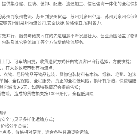
，提供集仓储、包装、装卸、配送、流通加工、信息咨询一体化的全程快捷
的苏州到泉州物流、苏州到泉州货运、苏州到泉州空运、苏州到泉州仓储等
链苏州到泉州物流公司,安全快捷,价格便宜,省时省力.
时效并行、服务与微笑同在的先进理念不断发展壮大、营业范围涵盖了物
、包装及其它物流加工等全方位增值物流服务.
送货上门、可车站自提，收货送货方式任由物流客户自行选择，方便快捷；
区，在大多数城市都有物流点；
家电、衣物、易碎物品等物品包装，货物包装材料有木箱、纸箱、毛毯、泡
保险单据、全程保险、全程服务，真正的全程低风险，损坏有所赔，快速理
，其它城市3-5天，如遇特殊情况会提前告知；
物险，造成的货物损失按100%赔付，全程低风险.
选择
的安全与灵活多样化运输方式；
货,价格公平合理；
达地点多，价格相对便宜，适合各种普通货物运输.