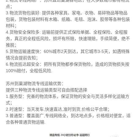
2.物流专线网络广：苏州直达巢湖各地区，在大多数城市都有物流
点；
3.物流货物包装好: 提供各种家具、家电、衣物、易碎物品等物品
包装，货物包装材料有木箱、纸箱、毛毯、泡沫、胶带等各种包装
材料；
4.货物安全保险多: 运输前提供正式保险单据、全程保险、全程服
务，真正的全程低风险，损坏有所赔，快速理赔，手续简便，绝不
推脱；
5.货物运输速度快：60%城市2天到达，其它城市3-5天，如遇特殊
情况会提前告知；
6.物流抵达超安全：把所有货物都参保货物险，造成的货物损失按
100%赔付，全程低风险.
苏州到巢湖物流专线运输优势：
提供三种物流专线运输类型可自由搭配选择
1.服务型：完善的物流体系，保证货物的安全与灵活多样化运输方
式；
2.时速型：当天发车,快速直达,准时到货,价格公平合理；
3.普通型：覆盖面广,专线网络全，到达地点多，价格相对便宜，适
合各种普通货物运输.