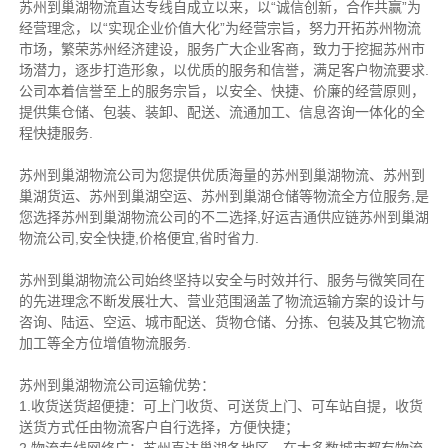
苏州到巢湖物流直达专线自成立以来，以“诚信创新，合作共赢”为
经营理念，以“实现企业价值大化”为经营宗旨，努力开拓苏州物流
市场，繁荣苏州经济建设，服务广大企业客商，致力于挖掘苏州市
场潜力，逐步打造形象，以优质的服务和信誉，满足客户物流要求.
公司本着信誉至上的服务宗旨，以安全、快捷、价廉的经营原则，
提供集仓储、包装、装卸、配送、流通加工、信息咨询一体化的全
程快捷服务.
苏州到巢湖物流公司为您提供优质海量的苏州到巢湖物流、苏州到
巢湖货运、苏州到巢湖空运、苏州到巢湖仓储等物流全方位服务,是
您选择苏州到巢湖物流公司的不二选择,好运吉通供应链苏州到巢湖
物流公司,安全快捷,价格便宜,省时省力.
苏州到巢湖物流公司始终坚持以安全与时效并行、服务与微笑同在
的先进理念不断发展壮大、营业范围涵盖了物流运输方案的设计与
咨询、陆运、空运、城市配送、货物仓储、分拣、包装及其它物流
加工等全方位增值物流服务.
苏州到巢湖物流公司运输优势：
1.收货送货超便捷：可上门收货、可送货上门、可车站自提，收货
送货方式任由物流客户自行选择，方便快捷；