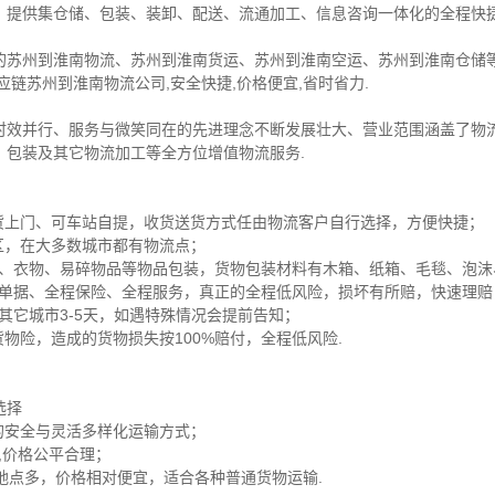
，提供集仓储、包装、装卸、配送、流通加工、信息咨询一体化的全程快捷
的苏州到淮南物流、苏州到淮南货运、苏州到淮南空运、苏州到淮南仓储等
链苏州到淮南物流公司,安全快捷,价格便宜,省时省力.
时效并行、服务与微笑同在的先进理念不断发展壮大、营业范围涵盖了物
、包装及其它物流加工等全方位增值物流服务.
送货上门、可车站自提，收货送货方式任由物流客户自行选择，方便快捷；
区，在大多数城市都有物流点；
家电、衣物、易碎物品等物品包装，货物包装材料有木箱、纸箱、毛毯、泡
保险单据、全程保险、全程服务，真正的全程低风险，损坏有所赔，快速理
，其它城市3-5天，如遇特殊情况会提前告知；
物险，造成的货物损失按100%赔付，全程低风险.
选择
的安全与灵活多样化运输方式；
货,价格公平合理；
达地点多，价格相对便宜，适合各种普通货物运输.