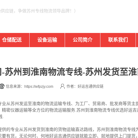
通供应链，争做苏州专线物流领导品牌！）
仓储配送
设备运输
公司简介
联系我们
-苏州到淮南物流专线-苏州发货至淮
信息来源：https://wfpzjy.com
作者：好运吉通供应链
专业从苏州发运至淮南的物流运输专线、为工厂、贸易商、批发商等货主
、精密仪器运输等全方位的物流运输服务.苏州到淮南物流专线优选好运吉
.
提供的专业从苏州发货到淮南的货物运输直达路线，苏州到淮南物流专线为
只要有货，无论何时、何地好运吉通供应链就能立即、就地提供上门提货