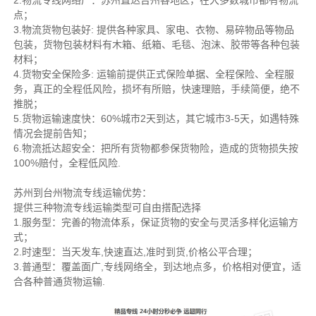
2.物流专线网络广：苏州直达台州各地区，在大多数城市都有物流
点；
3.物流货物包装好: 提供各种家具、家电、衣物、易碎物品等物品
包装，货物包装材料有木箱、纸箱、毛毯、泡沫、胶带等各种包装
材料；
4.货物安全保险多: 运输前提供正式保险单据、全程保险、全程服
务，真正的全程低风险，损坏有所赔，快速理赔，手续简便，绝不
推脱；
5.货物运输速度快：60%城市2天到达，其它城市3-5天，如遇特殊
情况会提前告知；
6.物流抵达超安全：把所有货物都参保货物险，造成的货物损失按
100%赔付，全程低风险.
苏州到台州物流专线运输优势：
提供三种物流专线运输类型可自由搭配选择
1.服务型：完善的物流体系，保证货物的安全与灵活多样化运输方
式；
2.时速型：当天发车,快速直达,准时到货,价格公平合理；
3.普通型：覆盖面广,专线网络全，到达地点多，价格相对便宜，适
合各种普通货物运输.