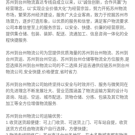
苏州到台州物流直达专线自成立以来，以“诚信创新，合作共赢”为
经营理念，以“实现企业价值大化”为经营宗旨，努力开拓苏州物流
市场，繁荣苏州经济建设，服务广大企业客商，致力于挖掘苏州市
场潜力，逐步打造形象，以优质的服务和信誉，满足客户物流要求.
公司本着信誉至上的服务宗旨，以安全、快捷、价廉的经营原则，
提供集仓储、包装、装卸、配送、流通加工、信息咨询一体化的全
程快捷服务.
苏州到台州物流公司为您提供优质海量的苏州到台州物流、苏州到
台州货运、苏州到台州空运、苏州到台州仓储等物流全方位服务,是
您选择苏州到台州物流公司的不二选择,好运吉通供应链苏州到台州
物流公司,安全快捷,价格便宜,省时省力.
苏州到台州物流公司始终坚持以安全与时效并行、服务与微笑同在
的先进理念不断发展壮大、营业范围涵盖了物流运输方案的设计与
咨询、陆运、空运、城市配送、货物仓储、分拣、包装及其它物流
加工等全方位增值物流服务.
苏州到台州物流公司运输优势：
1.收货送货超便捷：可上门收货、可送货上门、可车站自提，收货
送货方式任由物流客户自行选择，方便快捷；