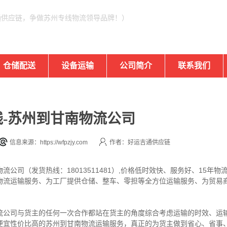
通供应链，争做苏州专线物流领导品牌！）
仓储配送
设备运输
公司简介
联系我们
-苏州到甘南物流公司
信息来源：https://wfpzjy.com
作者：好运吉通供应链
公司（发货热线：18013511481）,价格低时效快、服务好、15年
物流运输服务、为工厂提供仓储、整车、零担等全方位运输服务、为贸易
流公司与货主的任何一次合作都站在货主的角度综合考虑运输的时效、运
便宜性价比高的苏州到甘南物流运输服务，真正的为货主做到省心、省事