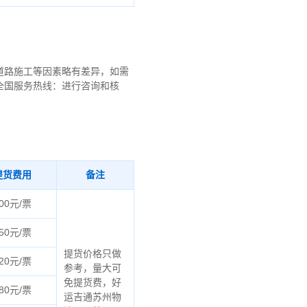
道路施工等因素略有差异，如需
全国服务热线：进行咨询和核
提货费用
备注
00元/票
50元/票
提货价格只做
20元/票
参考，量大可
免提货费，好
80元/票
运吉通苏州物