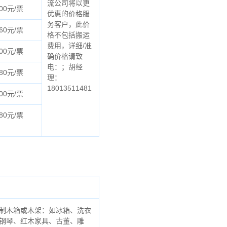
流公司将以更
00元/票
优惠的价格服
务客户，此价
60元/票
格不包括搬运
费用，详细/准
00元/票
确价格请致
电：；胡经
80元/票
理：
18013511481
00元/票
80元/票
制木箱或木架：如冰箱、洗衣
钢琴、红木家具、古董、雕