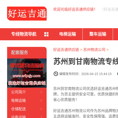
欢迎光临好运吉通供应链！
（好运吉
专线物流导航
电梯运输
整车运输
好运吉通供应链
>
苏州物流公司
>
配套服务
苏州到甘南物流专线
编辑发布时间：2026-04-15 15:44:15
苏州到甘南物流公司优选好运吉通苏州物流
公司简介
牌，为货主提供安全可靠，优质快捷的
省心优质服务！
电梯运输
仓储配送
好运吉通苏州物流公司作为苏州品牌物
主选择运输准时、安全性保障强、运费
设备运输