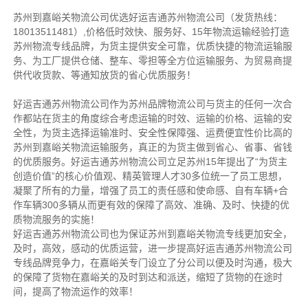
苏州到嘉峪关物流公司优选好运吉通苏州物流公司（发货热线：
18013511481）,价格低时效快、服务好、15年物流运输经验打造
苏州物流专线品牌，为货主提供安全可靠，优质快捷的物流运输服
务、为工厂提供仓储、整车、零担等全方位运输服务、为贸易商提
供代收货款、等通知放货的省心优质服务！
好运吉通苏州物流公司作为苏州品牌物流公司与货主的任何一次合
作都站在货主的角度综合考虑运输的时效、运输的价格、运输的安
全性，为货主选择运输准时、安全性保障强、运费便宜性价比高的
苏州到嘉峪关物流运输服务，真正的为货主做到省心、省事、省钱
的优质服务。好运吉通苏州物流公司立足苏州15年提出了“为货主
创造价值”的核心价值观、精英管理人才30多位统一了员工思想，
凝聚了所有的力量，增强了员工的责任感和使命感、自有车辆+合
作车辆300多辆从而更有效的保障了高效、准确、及时、快捷的优
质物流服务的实施！
好运吉通苏州物流公司也为保证苏州到嘉峪关物流专线更加安全，
及时，高效，感动的优质运营，进一步提高好运吉通苏州物流公司
专线品牌竞争力，在嘉峪关专门设立了分公司以便及时沟通，极大
的保障了货物在嘉峪关的及时到达和派送，缩短了货物的在途时
间，提高了物流运作的效率！