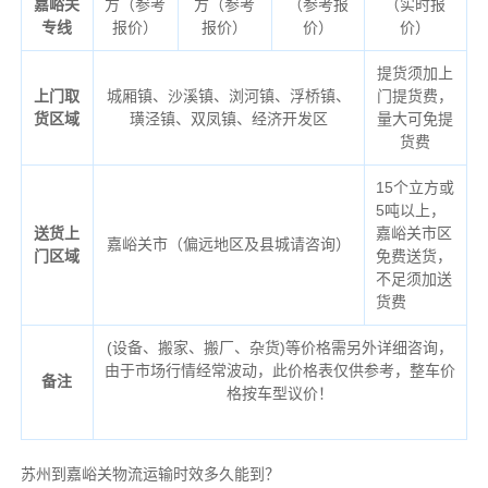
嘉峪关
方（参考
方（参考
（参考报
（实时报
专线
报价）
报价）
价）
价）
提货须加上
上门取
城厢镇、沙溪镇、浏河镇、浮桥镇、
门提货费，
货区域
璜泾镇、双凤镇、经济开发区
量大可免提
货费
15个立方或
5吨以上，
送货上
嘉峪关市区
嘉峪关市（偏远地区及县城请咨询）
门区域
免费送货，
不足须加送
货费
(设备、搬家、搬厂、杂货)等价格需另外详细咨询，
由于市场行情经常波动，此价格表仅供参考，整车价
备注
格按车型议价！
苏州到嘉峪关物流运输时效多久能到？