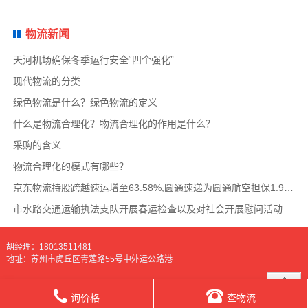
物流新闻
天河机场确保冬季运行安全“四个强化”
现代物流的分类
绿色物流是什么？绿色物流的定义
什么是物流合理化？物流合理化的作用是什么？
采购的含义
物流合理化的模式有哪些？
京东物流持股跨越速运增至63.58%,圆通速递为圆通航空担保1.9亿,安博中国牵手启橙中国,中通云
市水路交通运输执法支队开展春运检查以及对社会开展慰问活动
胡经理：18013511481
地址：苏州市虎丘区青莲路55号中外运公路港
询价格
查物流