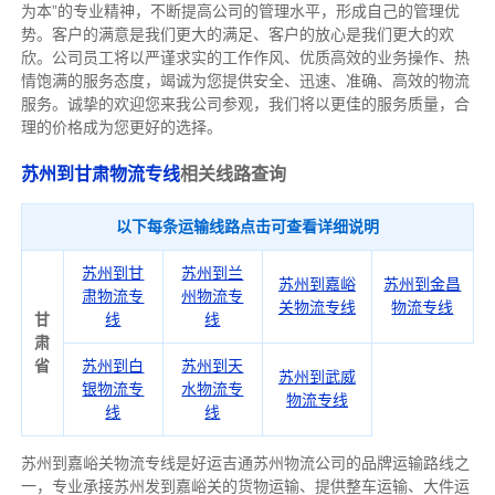
为本”的专业精神，不断提高公司的管理水平，形成自己的管理优
势。客户的满意是我们更大的满足、客户的放心是我们更大的欢
欣。公司员工将以严谨求实的工作作风、优质高效的业务操作、热
情饱满的服务态度，竭诚为您提供安全、迅速、准确、高效的物流
服务。诚挚的欢迎您来我公司参观，我们将以更佳的服务质量，合
理的价格成为您更好的选择。
苏州到甘肃物流专线
相关线路查询
以下每条运输线路点击可查看详细说明
苏州到甘
苏州到兰
苏州到嘉峪
苏州到金昌
肃物流专
州物流专
关物流专线
物流专线
甘
线
线
肃
省
苏州到白
苏州到天
苏州到武威
银物流专
水物流专
物流专线
线
线
苏州到嘉峪关物流专线是好运吉通苏州物流公司的品牌运输路线之
一，专业承接苏州发到嘉峪关的货物运输、提供整车运输、大件运