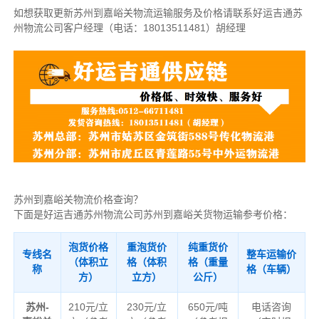
如想获取更新苏州到嘉峪关物流运输服务及价格请联系好运吉通苏
州物流公司客户经理（
电话：18013511481
）胡经理
苏州到嘉峪关物流价格查询？
下面是好运吉通苏州物流公司苏州到嘉峪关货物运输参考价格：
泡货价格
重泡货价
纯重货价
专线名
整车运输价
（体积立
格（体积
格（重量
称
格（车辆）
方）
立方）
公斤）
苏州-
210元/立
230元/立
650元/吨
电话咨询