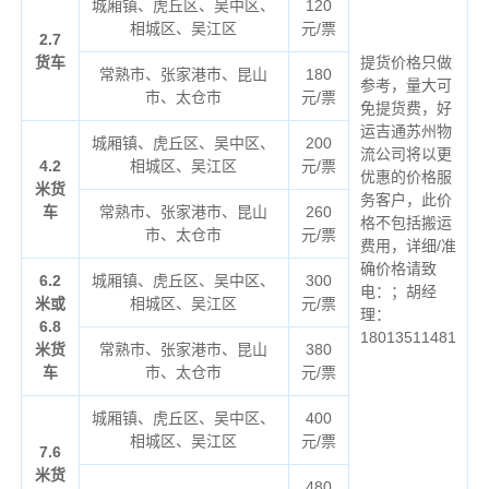
城厢镇、虎丘区、吴中区、
120
相城区、吴江区
元/票
2.7
货车
提货价格只做
常熟市、张家港市、昆山
180
参考，量大可
市、太仓市
元/票
免提货费，好
运吉通苏州物
城厢镇、虎丘区、吴中区、
200
流公司将以更
4.2
相城区、吴江区
元/票
优惠的价格服
米货
务客户，此价
车
常熟市、张家港市、昆山
260
格不包括搬运
市、太仓市
元/票
费用，详细/准
确价格请致
6.2
城厢镇、虎丘区、吴中区、
300
电：；胡经
米或
相城区、吴江区
元/票
理：
6.8
18013511481
米货
常熟市、张家港市、昆山
380
车
市、太仓市
元/票
城厢镇、虎丘区、吴中区、
400
相城区、吴江区
元/票
7.6
米货
480