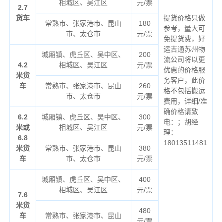
相城区、吴江区
元/票
2.7
货车
提货价格只做
常熟市、张家港市、昆山
180
参考，量大可
市、太仓市
元/票
免提货费，好
运吉通苏州物
城厢镇、虎丘区、吴中区、
200
流公司将以更
4.2
相城区、吴江区
元/票
优惠的价格服
米货
务客户，此价
车
常熟市、张家港市、昆山
260
格不包括搬运
市、太仓市
元/票
费用，详细/准
确价格请致
6.2
城厢镇、虎丘区、吴中区、
300
电：；胡经
米或
相城区、吴江区
元/票
理：
6.8
18013511481
米货
常熟市、张家港市、昆山
380
车
市、太仓市
元/票
城厢镇、虎丘区、吴中区、
400
相城区、吴江区
元/票
7.6
米货
480
车
常熟市、张家港市、昆山
元/票