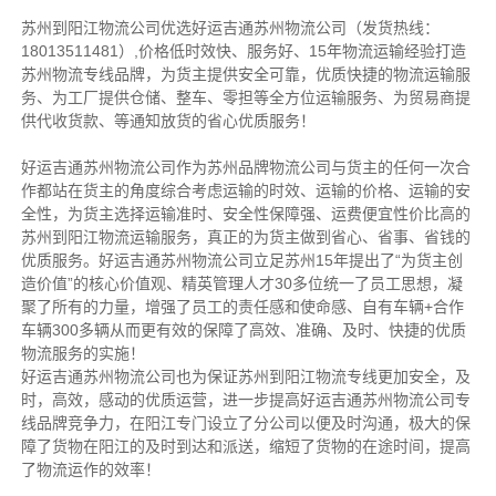
苏州到阳江物流公司优选好运吉通苏州物流公司（发货热线：
18013511481）,价格低时效快、服务好、15年物流运输经验打造
苏州物流专线品牌，为货主提供安全可靠，优质快捷的物流运输服
务、为工厂提供仓储、整车、零担等全方位运输服务、为贸易商提
供代收货款、等通知放货的省心优质服务！
好运吉通苏州物流公司作为苏州品牌物流公司与货主的任何一次合
作都站在货主的角度综合考虑运输的时效、运输的价格、运输的安
全性，为货主选择运输准时、安全性保障强、运费便宜性价比高的
苏州到阳江物流运输服务，真正的为货主做到省心、省事、省钱的
优质服务。好运吉通苏州物流公司立足苏州15年提出了“为货主创
造价值”的核心价值观、精英管理人才30多位统一了员工思想，凝
聚了所有的力量，增强了员工的责任感和使命感、自有车辆+合作
车辆300多辆从而更有效的保障了高效、准确、及时、快捷的优质
物流服务的实施！
好运吉通苏州物流公司也为保证苏州到阳江物流专线更加安全，及
时，高效，感动的优质运营，进一步提高好运吉通苏州物流公司专
线品牌竞争力，在阳江专门设立了分公司以便及时沟通，极大的保
障了货物在阳江的及时到达和派送，缩短了货物的在途时间，提高
了物流运作的效率！