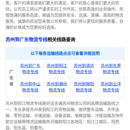
势。客户的满意是我们更大的满足、客户的放心是我们更大的欢
欣。公司员工将以严谨求实的工作作风、优质高效的业务操作、热
情饱满的服务态度，竭诚为您提供安全、迅速、准确、高效的物流
服务。诚挚的欢迎您来我公司参观，我们将以更佳的服务质量，合
理的价格成为您更好的选择。
苏州到广东物流专线
相关线路查询
以下每条运输线路点击可查看详细说明
苏州到广东
苏州到阳江
苏州到清远
苏州到东莞
广
物流专线
物流专线
物流专线
物流专线
东
省
苏州到中山
苏州到潮州
苏州到揭阳
苏州到云浮
物流专线
物流专线
物流专线
物流专线
苏州到阳江物流专线是好运吉通苏州物流公司的品牌运输路线之
一，专业承接苏州发到阳江的货物运输、提供整车运输、大件运
输、零担运输、仓储运输、设备运输、电梯运输、冷链运输及快件
航空运输等物流运输服务可辐射阳江各地区：阳江
江城区、阳西
县、阳东县、阳春市
。