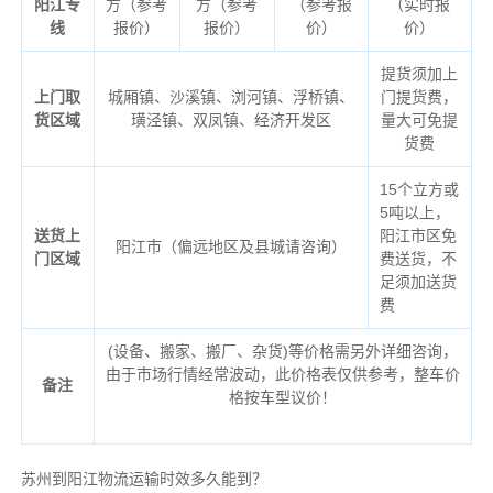
阳江专
方（参考
方（参考
（参考报
（实时报
线
报价）
报价）
价）
价）
提货须加上
上门取
城厢镇、沙溪镇、浏河镇、浮桥镇、
门提货费，
货区域
璜泾镇、双凤镇、经济开发区
量大可免提
货费
15个立方或
5吨以上，
送货上
阳江市区免
阳江市（偏远地区及县城请咨询）
门区域
费送货，不
足须加送货
费
(设备、搬家、搬厂、杂货)等价格需另外详细咨询，
由于市场行情经常波动，此价格表仅供参考，整车价
备注
格按车型议价！
苏州到阳江物流运输时效多久能到？