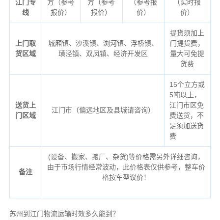
江门专
方（参考
方（参考
（参考报
（实时报
线
报价）
报价）
价）
价）
提货须加上
上门取
城厢镇、沙溪镇、浏河镇、浮桥镇、
门提货费，
货区域
璜泾镇、双凤镇、经济开发区
量大可免提
货费
15个立方或
5吨以上，
送货上
江门市区免
江门市（偏远地区及县城请咨询）
门区域
费送货，不
足须加送货
费
(设备、搬家、搬厂、杂货)等价格需另外详细咨询，
由于市场行情经常波动，此价格表仅供参考，整车价
备注
格按车型议价！
苏州到江门物流运输时效多久能到？