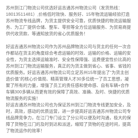
苏州到江门物流公司优选好运吉通苏州物流公司（发货热线：
18013511481）,价格低时效快、服务好、15年物流运输经验打造
苏州物流专线品牌，为货主提供安全可靠，优质快捷的物流运输服
务、为工厂提供仓储、整车、零担等全方位运输服务、为贸易商提
供代收货款、等通知放货的省心优质服务！
好运吉通苏州物流公司作为苏州品牌物流公司与货主的任何一次合
作都站在货主的角度综合考虑运输的时效、运输的价格、运输的安
全性，为货主选择运输准时、安全性保障强、运费便宜性价比高的
苏州到江门物流运输服务，真正的为货主做到省心、省事、省钱的
优质服务。好运吉通苏州物流公司立足苏州15年提出了“为货主创
造价值”的核心价值观、精英管理人才30多位统一了员工思想，凝
聚了所有的力量，增强了员工的责任感和使命感、自有车辆+合作
车辆300多辆从而更有效的保障了高效、准确、及时、快捷的优质
物流服务的实施！
好运吉通苏州物流公司也为保证苏州到江门物流专线更加安全，及
时，高效，感动的优质运营，进一步提高好运吉通苏州物流公司专
线品牌竞争力，在江门专门设立了分公司以便及时沟通，极大的保
障了货物在江门的及时到达和派送，缩短了货物的在途时间，提高
了物流运作的效率！