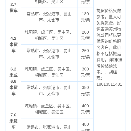
相城区、吴江区
元/票
2.7
货车
提货价格只做
常熟市、张家港市、昆山
180
参考，量大可
市、太仓市
元/票
免提货费，好
运吉通苏州物
城厢镇、虎丘区、吴中区、
200
流公司将以更
4.2
相城区、吴江区
元/票
优惠的价格服
米货
务客户，此价
车
常熟市、张家港市、昆山
260
格不包括搬运
市、太仓市
元/票
费用，详细/准
确价格请致
6.2
城厢镇、虎丘区、吴中区、
300
电：；胡经
米或
相城区、吴江区
元/票
理：
6.8
18013511481
米货
常熟市、张家港市、昆山
380
车
市、太仓市
元/票
城厢镇、虎丘区、吴中区、
400
相城区、吴江区
元/票
7.6
米货
480
车
常熟市、张家港市、昆山
元/票